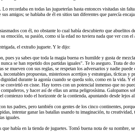
o. Lo recordaba en todas las jugueterí­as hasta entonces visitadas sin fa
s de sus amigos; se hablaba de él en sitios tan diferentes que parecí­a e
asmados con él, no obstante lo cual habí­a descubierto que abuelitos d
u emoción, su pasión, como si la edad no tuviera nada que ver con el 
trigada, el extraño juguete. Y le dijo:
ión, pues ya sabes que toda la magia buena es humilde y gusta de mezcl
 nunca se han repetido dos partidas iguales". Te lo aseguro. Trata de d
ezas se mueven con sus reglas, se respetan los adversarios y nadie pued
, incontables propuestas, misteriosos acertijos y estrategias, tícticas y
 dignidad durante la agoní­a cuando se queda solo, como en la vida. Y e
e se convirtió en cisne. Hay torres con un potencial inmenso que no p
us compañeros, y hacer así­ de ellas un arma peligrosí­sima. Galopamos s
el comienzo todo el horizonte de la contienda, apuntando desde lejos al 
con tus padres, pero también con gentes de los cinco continentes, porqu
das, intentar ganar las batallas usando tu imaginación, tu creatividad, tus 
as iguales.
os que habí­a en la tienda de juguetes. Tomó buena nota de su nombre, s