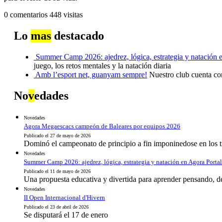
0 comentarios
448 visitas
Lo
mas
destacado
Summer Camp 2026: ajedrez, lógica, estrategia y natación 
juego, los retos mentales y la natación diaria
Amb l’esport net, guanyam sempre!
Nuestro club cuenta co
No
v
edades
Novedades
Agora Megaescacs campeón de Baleares por equipos 2026
Publicado el 27 de mayo de 2026
Dominó el campeonato de principio a fin imponinedose en los t
Novedades
Summer Camp 2026: ajedrez, lógica, estrategia y natación en Agora Portal
Publicado el 11 de mayo de 2026
Una propuesta educativa y divertida para aprender pensando, desar
Novedades
II Open Internacional d'Hivern
Publicado el 23 de abril de 2026
Se disputará el 17 de enero