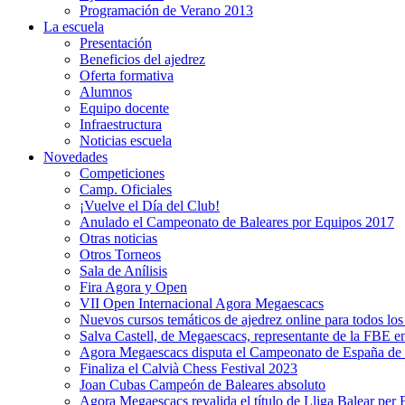
Programación de Verano 2013
La escuela
Presentación
Beneficios del ajedrez
Oferta formativa
Alumnos
Equipo docente
Infraestructura
Noticias escuela
Novedades
Competiciones
Camp. Oficiales
¡Vuelve el Dí­a del Club!
Anulado el Campeonato de Baleares por Equipos 2017
Otras noticias
Otros Torneos
Sala de Anílisis
Fira Agora y Open
VII Open Internacional Agora Megaescacs
Nuevos cursos temáticos de ajedrez online para todos los
Salva Castell, de Megaescacs, representante de la FBE 
Agora Megaescacs disputa el Campeonato de España de
Finaliza el Calvià Chess Festival 2023
Joan Cubas Campeón de Baleares absoluto
Agora Megaescacs revalida el título de Lliga Balear per