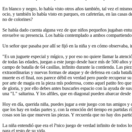
En blanco y negro, lo habí­a visto otros años también, tal vez el mism
ocio, y también lo habí­a visto en parques, en cafeterí­as, en las casa
no de colorines?
Se habí­a dado cuenta alguna vez de que niños pequeños jugaban entusi
envuelve su presencia. Los habí­a contemplado a ambos compartiendo s
Un señor que pasaba por allí­ se fijó en la niña y en cómo observaba, in
"Es un juguete especial y mígico, y por eso no quiere llamar la atenc
de todas las edades, juegan a este juego desde hace mís de 500 años y
campo de batalla de 64 casillas, infinito durante la contienda. Las pi
extraordinarias y nuevas formas de ataque y de defensa en cada batalla
muerte es el final, nos parece débil en verdad pero puede recuperar su
por arte de magia en la pieza mís poderosa, como aquel patito feo qu
de gloria, y por ello debes antes buscarles espacio con la ayuda de s
una "L" saltarina. Y los alfiles, que en diagonal pueden abarcar desde 
Hoy en dí­a, querida niña, puedes jugar a este juego con tus amigos y 
que los hay en todas partes y, con la emoción del tiempo en partidas rípi
cosas son las que mueven las piezas. Y recuerda que no hay dos partid
La niña entendió que era el íºnico juego de verdad infinito de todos l
para el resto de su vida.