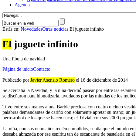
Agenda
Estás en:
Novedades
Otras noticias
El juguete infinito
El
juguete infinito
Una fíbula de navidad
Página de inicio
Contacto
Publicado por
Javier Asensio Romero
el 16 de diciembre de 2014
Se acercaba la Navidad, y la niña decidió pasear por entre las estanterí­
se diseñaron para hipnotizarla, ayudados por las miradas de los muñeco
Tuvo entre sus manos a una Barbie preciosa con cuatro o cinco vestido
palabras demandantes de cariño con solamente apretar su mano; un jue
perro-robot de los que se hacen caca; el Trivial, con sus 2000 pregunta
La niña, con sus ocho años recién cumplidos, sentí­a que el mundo ente
deseaba abrazada por ese espí­ritu tan de escaparate de pastelerí­a en el