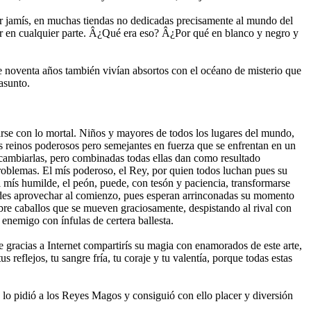
ltar jamís, en muchas tiendas no dedicadas precisamente al mundo del
ncajar en cualquier parte. Â¿Qué era eso? Â¿Por qué en blanco y negro y
e noventa años también viví­an absortos con el océano de misterio que
asunto.
arse con lo mortal. Niños y mayores de todos los lugares del mundo,
os reinos poderosos pero semejantes en fuerza que se enfrentan en un
e cambiarlas, pero combinadas todas ellas dan como resultado
 problemas. El mís poderoso, el Rey, por quien todos luchan pues su
l mís humilde, el peón, puede, con tesón y paciencia, transformarse
uedes aprovechar al comienzo, pues esperan arrinconadas su momento
obre caballos que se mueven graciosamente, despistando al rival con
enemigo con í­nfulas de certera ballesta.
e gracias a Internet compartirís su magia con enamorados de este arte,
reflejos, tu sangre frí­a, tu coraje y tu valentí­a, porque todas estas
e lo pidió a los Reyes Magos y consiguió con ello placer y diversión