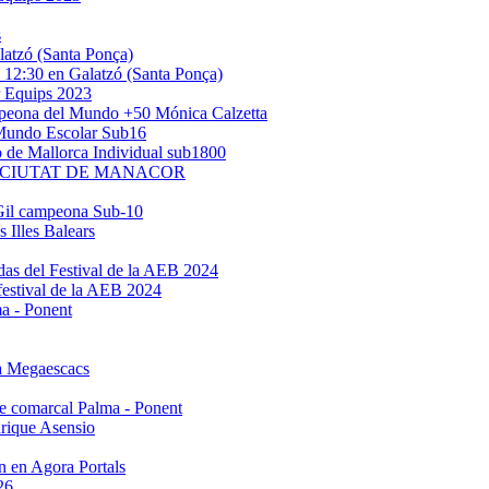
s
latzó (Santa Ponça)
a 12:30 en Galatzó (Santa Ponça)
r Equips 2023
ampeona del Mundo +50 Mónica Calzetta
 Mundo Escolar Sub16
o de Mallorca Individual sub1800
 CIUTAT DE MANACOR
Gil campeona Sub-10
s Illes Balears
das del Festival de la AEB 2024
festival de la AEB 2024
a - Ponent
a Megaescacs
e comarcal Palma - Ponent
rique Asensio
n en Agora Portals
26