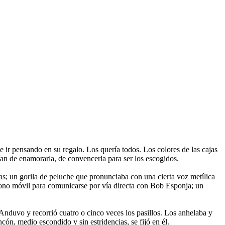
 de ir pensando en su regalo. Los querí­a todos. Los colores de las cajas
­an de enamorarla, de convencerla para ser los escogidos.
as; un gorila de peluche que pronunciaba con una cierta voz metílica
fono móvil para comunicarse por ví­a directa con Bob Esponja; un
 Anduvo y recorrió cuatro o cinco veces los pasillos. Los anhelaba y
incón, medio escondido y sin estridencias, se fijó en él.