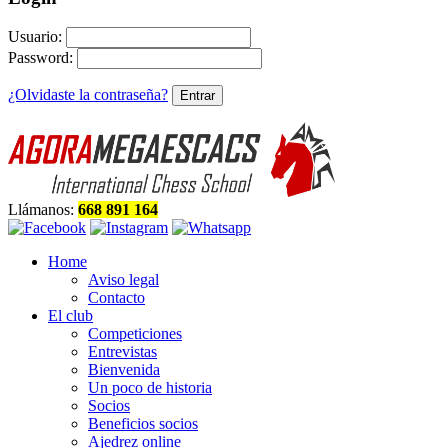
Usuario:
Password:
¿Olvidaste la contraseña?
Llámanos:
668 891 164
Home
Aviso legal
Contacto
El club
Competiciones
Entrevistas
Bienvenida
Un poco de historia
Socios
Beneficios socios
Ajedrez online