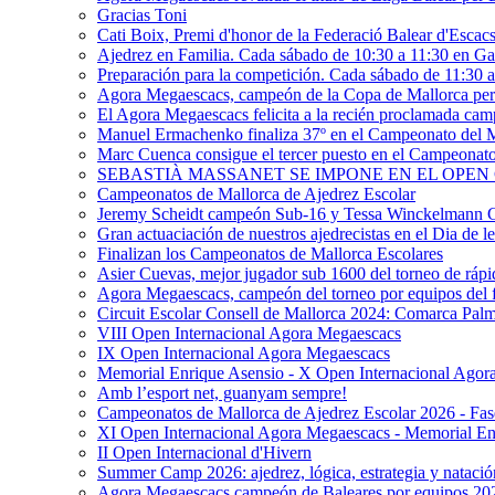
Gracias Toni
Cati Boix, Premi d'honor de la Federació Balear d'Escac
Ajedrez en Familia. Cada sábado de 10:30 a 11:30 en Ga
Preparación para la competición. Cada sábado de 11:30 
Agora Megaescacs, campeón de la Copa de Mallorca pe
El Agora Megaescacs felicita a la recién proclamada c
Manuel Ermachenko finaliza 37º en el Campeonato del
Marc Cuenca consigue el tercer puesto en el Campeonat
SEBASTIÀ MASSANET SE IMPONE EN EL OPEN
Campeonatos de Mallorca de Ajedrez Escolar
Jeremy Scheidt campeón Sub-16 y Tessa Winckelmann 
Gran actuaciación de nuestros ajedrecistas en el Dia de le
Finalizan los Campeonatos de Mallorca Escolares
Asier Cuevas, mejor jugador sub 1600 del torneo de rápi
Agora Megaescacs, campeón del torneo por equipos del 
Circuit Escolar Consell de Mallorca 2024: Comarca Palm
VIII Open Internacional Agora Megaescacs
IX Open Internacional Agora Megaescacs
Memorial Enrique Asensio - X Open Internacional Agor
Amb l’esport net, guanyam sempre!
Campeonatos de Mallorca de Ajedrez Escolar 2026 - Fas
XI Open Internacional Agora Megaescacs - Memorial En
II Open Internacional d'Hivern
Summer Camp 2026: ajedrez, lógica, estrategia y natació
Agora Megaescacs campeón de Baleares por equipos 20