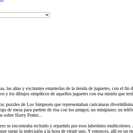
as, las altas y excitantes estanterí­as de la tienda de juguetes, con el fin
s y los dibujos simpíticos de aquellos juguetes con esa misión que tení
s; puzzles de Los Simpsons que representaban caricaturas divertidí­sim
go de mesa para partirte de risa con los amigos; un minipiano; un telé
s sobre Harry Potter...
ro se encontraba recluido y repartido por esos laberintos multicolores.
 que surge la indecisión a la hora de elegir uno. Y entonces, allí en un r