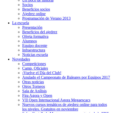
Un poco de historia
Socios
Beneficios socios
Ajedrez online
Programación de Verano 2013
La escuela
Presentación
Beneficios del ajedrez
Oferta formativa
Alumnos
Equipo docente
Infraestructura
Noticias escuela
Novedades
Competiciones
Camp. Oficiales
¡Vuelve el Dí­a del Club!
Anulado el Campeonato de Baleares por Equipos 2017
Otras noticias
Otros Torneos
Sala de Anílisis
Fira Agora y Open
VII Open Internacional Agora Megaescacs
Nuevos cursos temáticos de ajedrez online para todos
los niveles. Gratuitos en noviembre