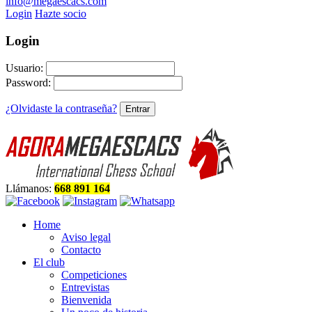
info@megaescacs.com
Login
Hazte socio
Login
Usuario:
Password:
¿Olvidaste la contraseña?
Llámanos:
668 891 164
Home
Aviso legal
Contacto
El club
Competiciones
Entrevistas
Bienvenida