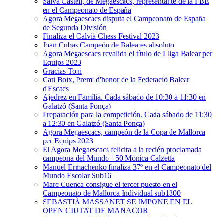
Salva Castell, de Megaescacs, representante de la FBE
en el Campeonato de España
Agora Megaescacs disputa el Campeonato de España
de Segunda División
Finaliza el Calvià Chess Festival 2023
Joan Cubas Campeón de Baleares absoluto
Agora Megaescacs revalida el título de Lliga Balear per
Equips 2023
Gracias Toni
Cati Boix, Premi d'honor de la Federació Balear
d'Escacs
Ajedrez en Familia. Cada sábado de 10:30 a 11:30 en
Galatzó (Santa Ponça)
Preparación para la competición. Cada sábado de 11:30
a 12:30 en Galatzó (Santa Ponça)
Agora Megaescacs, campeón de la Copa de Mallorca
per Equips 2023
El Agora Megaescacs felicita a la recién proclamada
campeona del Mundo +50 Mónica Calzetta
Manuel Ermachenko finaliza 37º en el Campeonato del
Mundo Escolar Sub16
Marc Cuenca consigue el tercer puesto en el
Campeonato de Mallorca Individual sub1800
SEBASTIÀ MASSANET SE IMPONE EN EL
OPEN CIUTAT DE MANACOR