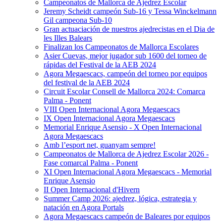
Campeonatos de Mallorca de Ajedrez Escolar
Jeremy Scheidt campeón Sub-16 y Tessa Winckelmann
Gil campeona Sub-10
Gran actuaciación de nuestros ajedrecistas en el Dia de
les Illes Balears
Finalizan los Campeonatos de Mallorca Escolares
Asier Cuevas, mejor jugador sub 1600 del torneo de
rápidas del Festival de la AEB 2024
Agora Megaescacs, campeón del torneo por equipos
del festival de la AEB 2024
Circuit Escolar Consell de Mallorca 2024: Comarca
Palma - Ponent
VIII Open Internacional Agora Megaescacs
IX Open Internacional Agora Megaescacs
Memorial Enrique Asensio - X Open Internacional
Agora Megaescacs
Amb l’esport net, guanyam sempre!
Campeonatos de Mallorca de Ajedrez Escolar 2026 -
Fase comarcal Palma - Ponent
XI Open Internacional Agora Megaescacs - Memorial
Enrique Asensio
II Open Internacional d'Hivern
Summer Camp 2026: ajedrez, lógica, estrategia y
natación en Agora Portals
Agora Megaescacs campeón de Baleares por equipos