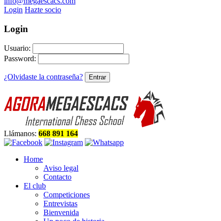
info@megaescacs.com
Login
Hazte socio
Login
Usuario:
Password:
¿Olvidaste la contraseña?
Llámanos:
668 891 164
Home
Aviso legal
Contacto
El club
Competiciones
Entrevistas
Bienvenida