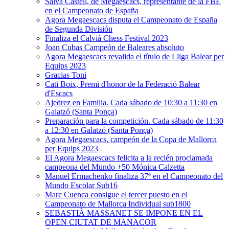
Salva Castell, de Megaescacs, representante de la FBE
en el Campeonato de España
Agora Megaescacs disputa el Campeonato de España
de Segunda División
Finaliza el Calvià Chess Festival 2023
Joan Cubas Campeón de Baleares absoluto
Agora Megaescacs revalida el título de Lliga Balear per
Equips 2023
Gracias Toni
Cati Boix, Premi d'honor de la Federació Balear
d'Escacs
Ajedrez en Familia. Cada sábado de 10:30 a 11:30 en
Galatzó (Santa Ponça)
Preparación para la competición. Cada sábado de 11:30
a 12:30 en Galatzó (Santa Ponça)
Agora Megaescacs, campeón de la Copa de Mallorca
per Equips 2023
El Agora Megaescacs felicita a la recién proclamada
campeona del Mundo +50 Mónica Calzetta
Manuel Ermachenko finaliza 37º en el Campeonato del
Mundo Escolar Sub16
Marc Cuenca consigue el tercer puesto en el
Campeonato de Mallorca Individual sub1800
SEBASTIÀ MASSANET SE IMPONE EN EL
OPEN CIUTAT DE MANACOR