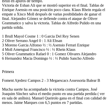
Brull en apuros de tiempo.
Victoria de Eshan Ali que se mostró superior en el final. Tablas de
Enrique Asensio en una posición poco clara. Klaus Rhein regala el
empate a Xisco Moll después de varias posibilidades de ganar el
final. Alejandro Gómez se defiende contra el ataque de Oliver
Grammatico y salva la victoria. Tablas de Alfredo Pulido en una
partida solida.
1 Brull Mayol Cosme 1 : 0 Garcia Del Rey Senen
2 Oliver Serrano Angel 0 : 1 Ali Ehsan
3 Moreno Garcia Alfonso ½ : ½ Asensio Ferrari Enrique
4 Moll Amengual Francisco ½ : ½ Rhein Klaus
5 Oliver Grammatico Rafael 0 : 1 Gomez Olivares Alejandro
6 Hernandez Macia Domingo ½ : ½ Pulido Sancho Alfredo
Primera
Foment Ajedrez Campos 2 - 3 Megaescacs Assessoria Balear B
Mucha suerte ha acompañado la victoria contra Campos. José
Joaquim Sínchez salva el medio punto en una partida perdida ( ver
en sala de anílisis). Manuel Queirolo gana en el final con calidad de
menos. Jaime Marques con 6,5 puntos en 7 partidas.