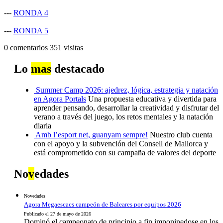
---
RONDA 4
---
RONDA 5
0 comentarios
351 visitas
Lo
mas
destacado
Summer Camp 2026: ajedrez, lógica, estrategia y natación
en Agora Portals
Una propuesta educativa y divertida para
aprender pensando, desarrollar la creatividad y disfrutar del
verano a través del juego, los retos mentales y la natación
diaria
Amb l’esport net, guanyam sempre!
Nuestro club cuenta
con el apoyo y la subvención del Consell de Mallorca y
está comprometido con su campaña de valores del deporte
No
v
edades
Novedades
Agora Megaescacs campeón de Baleares por equipos 2026
Publicado el 27 de mayo de 2026
Dominó el campeonato de principio a fin imponinedose en los