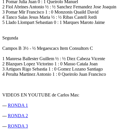
1 Pomar Julia Juan 0 : 1 Queirolo Manuel
2 Fiol Abrines Antonio ½ : ½ Sanchez Fernandez Jose Joaquin
3 Pomar Mir Francisco 1 : 0 Monzonis Quaild David
4 Tanco Salas Jesus Maria ½ : ½ Ribas Castell Jordi
5 Llado Llompart Sebastian 0 : 1 Marques Maroto Jaime
Segunda
Campos B 3½ - ½ Megaescacs Item Consultors C
1 Manresa Ballester Guillem ½ : ½ Diez Cabeza Vicente
2 Blazques Lopez Victorino 1 : 0 Masso Catala Joan
3 Artigues Rigo Sebastia 1 : 0 Gomez Lozano Santiago
4 Peralta Martinez Antonio 1 : 0 Queirolo Juan Francisco
VIDEOS EN YOUTUBE de Carlos Mas:
---
RONDA 1
---
RONDA 2
---
RONDA 3