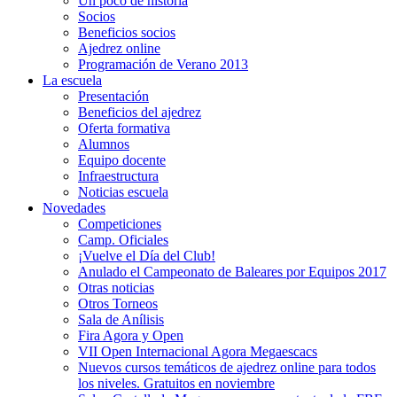
Un poco de historia
Socios
Beneficios socios
Ajedrez online
Programación de Verano 2013
La escuela
Presentación
Beneficios del ajedrez
Oferta formativa
Alumnos
Equipo docente
Infraestructura
Noticias escuela
Novedades
Competiciones
Camp. Oficiales
¡Vuelve el Dí­a del Club!
Anulado el Campeonato de Baleares por Equipos 2017
Otras noticias
Otros Torneos
Sala de Anílisis
Fira Agora y Open
VII Open Internacional Agora Megaescacs
Nuevos cursos temáticos de ajedrez online para todos
los niveles. Gratuitos en noviembre