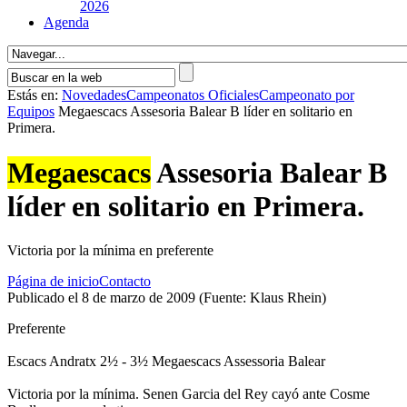
2026
Agenda
Estás en:
Novedades
Campeonatos Oficiales
Campeonato por
Equipos
Megaescacs Assesoria Balear B lí­der en solitario en
Primera.
Megaescacs
Assesoria Balear B
lí­der en solitario en Primera.
Victoria por la mí­nima en preferente
Página de inicio
Contacto
Publicado el 8 de marzo de 2009 (Fuente: Klaus Rhein)
Preferente
Escacs Andratx 2½ - 3½ Megaescacs Assessoria Balear
Victoria por la mí­nima. Senen Garcia del Rey cayó ante Cosme