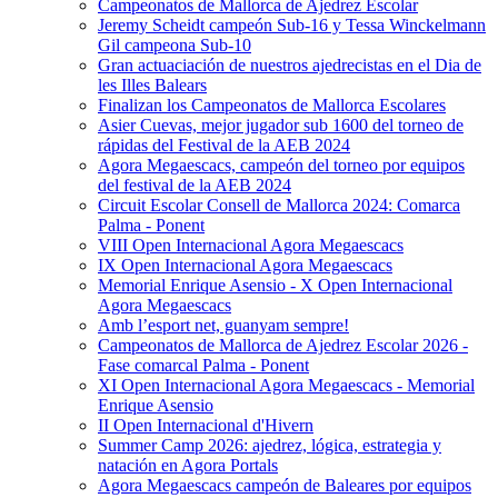
Campeonatos de Mallorca de Ajedrez Escolar
Jeremy Scheidt campeón Sub-16 y Tessa Winckelmann
Gil campeona Sub-10
Gran actuaciación de nuestros ajedrecistas en el Dia de
les Illes Balears
Finalizan los Campeonatos de Mallorca Escolares
Asier Cuevas, mejor jugador sub 1600 del torneo de
rápidas del Festival de la AEB 2024
Agora Megaescacs, campeón del torneo por equipos
del festival de la AEB 2024
Circuit Escolar Consell de Mallorca 2024: Comarca
Palma - Ponent
VIII Open Internacional Agora Megaescacs
IX Open Internacional Agora Megaescacs
Memorial Enrique Asensio - X Open Internacional
Agora Megaescacs
Amb l’esport net, guanyam sempre!
Campeonatos de Mallorca de Ajedrez Escolar 2026 -
Fase comarcal Palma - Ponent
XI Open Internacional Agora Megaescacs - Memorial
Enrique Asensio
II Open Internacional d'Hivern
Summer Camp 2026: ajedrez, lógica, estrategia y
natación en Agora Portals
Agora Megaescacs campeón de Baleares por equipos