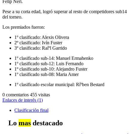
Felip Neri.
Pese a su corta edad, logró superar al resto de competidores sub14
del torneo.
Los premiados fueron:
1º clasificado: Alexis Olivera
2º clasificado: Ivín Fuster
3º clasificado: Raíºl Garrido
1º clasificado sub-14: Manuel Ermahenko
1º clasificado sub-12: Luis Fernando
1º clasificado sub-10: Alejandro Fuster
1º clasificado sub-08: Maria Amer
1º clasificado escolar municipal: Ríºben Bestard
0 comentarios
455 visitas
Enlaces de interés (1)
Clasificación final
Lo
mas
destacado