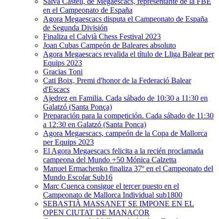
Salva Castell, de Megaescacs, representante de la FBE
en el Campeonato de España
Agora Megaescacs disputa el Campeonato de España
de Segunda División
Finaliza el Calvià Chess Festival 2023
Joan Cubas Campeón de Baleares absoluto
Agora Megaescacs revalida el título de Lliga Balear per
Equips 2023
Gracias Toni
Cati Boix, Premi d'honor de la Federació Balear
d'Escacs
Ajedrez en Familia. Cada sábado de 10:30 a 11:30 en
Galatzó (Santa Ponça)
Preparación para la competición. Cada sábado de 11:30
a 12:30 en Galatzó (Santa Ponça)
Agora Megaescacs, campeón de la Copa de Mallorca
per Equips 2023
El Agora Megaescacs felicita a la recién proclamada
campeona del Mundo +50 Mónica Calzetta
Manuel Ermachenko finaliza 37º en el Campeonato del
Mundo Escolar Sub16
Marc Cuenca consigue el tercer puesto en el
Campeonato de Mallorca Individual sub1800
SEBASTIÀ MASSANET SE IMPONE EN EL
OPEN CIUTAT DE MANACOR