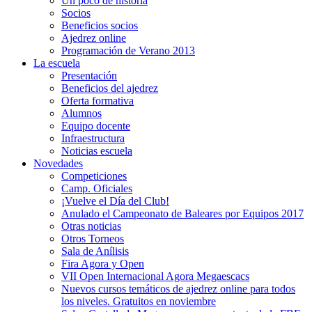
Un poco de historia
Socios
Beneficios socios
Ajedrez online
Programación de Verano 2013
La escuela
Presentación
Beneficios del ajedrez
Oferta formativa
Alumnos
Equipo docente
Infraestructura
Noticias escuela
Novedades
Competiciones
Camp. Oficiales
¡Vuelve el Dí­a del Club!
Anulado el Campeonato de Baleares por Equipos 2017
Otras noticias
Otros Torneos
Sala de Anílisis
Fira Agora y Open
VII Open Internacional Agora Megaescacs
Nuevos cursos temáticos de ajedrez online para todos
los niveles. Gratuitos en noviembre