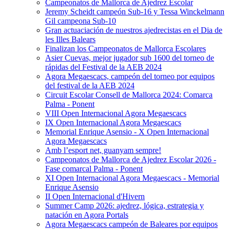
Campeonatos de Mallorca de Ajedrez Escolar
Jeremy Scheidt campeón Sub-16 y Tessa Winckelmann
Gil campeona Sub-10
Gran actuaciación de nuestros ajedrecistas en el Dia de
les Illes Balears
Finalizan los Campeonatos de Mallorca Escolares
Asier Cuevas, mejor jugador sub 1600 del torneo de
rápidas del Festival de la AEB 2024
Agora Megaescacs, campeón del torneo por equipos
del festival de la AEB 2024
Circuit Escolar Consell de Mallorca 2024: Comarca
Palma - Ponent
VIII Open Internacional Agora Megaescacs
IX Open Internacional Agora Megaescacs
Memorial Enrique Asensio - X Open Internacional
Agora Megaescacs
Amb l’esport net, guanyam sempre!
Campeonatos de Mallorca de Ajedrez Escolar 2026 -
Fase comarcal Palma - Ponent
XI Open Internacional Agora Megaescacs - Memorial
Enrique Asensio
II Open Internacional d'Hivern
Summer Camp 2026: ajedrez, lógica, estrategia y
natación en Agora Portals
Agora Megaescacs campeón de Baleares por equipos