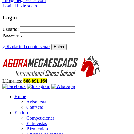
info@megaescacs.com
Login
Hazte socio
Login
Usuario:
Password:
¿Olvidaste la contraseña?
Llámanos:
668 891 164
Home
Aviso legal
Contacto
El club
Competiciones
Entrevistas
Bienvenida