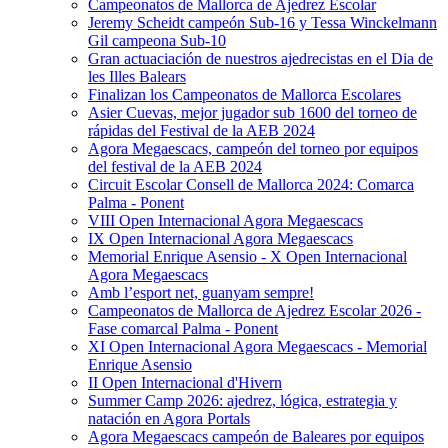
Campeonatos de Mallorca de Ajedrez Escolar
Jeremy Scheidt campeón Sub-16 y Tessa Winckelmann
Gil campeona Sub-10
Gran actuaciación de nuestros ajedrecistas en el Dia de
les Illes Balears
Finalizan los Campeonatos de Mallorca Escolares
Asier Cuevas, mejor jugador sub 1600 del torneo de
rápidas del Festival de la AEB 2024
Agora Megaescacs, campeón del torneo por equipos
del festival de la AEB 2024
Circuit Escolar Consell de Mallorca 2024: Comarca
Palma - Ponent
VIII Open Internacional Agora Megaescacs
IX Open Internacional Agora Megaescacs
Memorial Enrique Asensio - X Open Internacional
Agora Megaescacs
Amb l’esport net, guanyam sempre!
Campeonatos de Mallorca de Ajedrez Escolar 2026 -
Fase comarcal Palma - Ponent
XI Open Internacional Agora Megaescacs - Memorial
Enrique Asensio
II Open Internacional d'Hivern
Summer Camp 2026: ajedrez, lógica, estrategia y
natación en Agora Portals
Agora Megaescacs campeón de Baleares por equipos