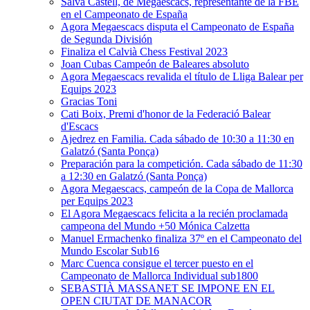
Salva Castell, de Megaescacs, representante de la FBE
en el Campeonato de España
Agora Megaescacs disputa el Campeonato de España
de Segunda División
Finaliza el Calvià Chess Festival 2023
Joan Cubas Campeón de Baleares absoluto
Agora Megaescacs revalida el título de Lliga Balear per
Equips 2023
Gracias Toni
Cati Boix, Premi d'honor de la Federació Balear
d'Escacs
Ajedrez en Familia. Cada sábado de 10:30 a 11:30 en
Galatzó (Santa Ponça)
Preparación para la competición. Cada sábado de 11:30
a 12:30 en Galatzó (Santa Ponça)
Agora Megaescacs, campeón de la Copa de Mallorca
per Equips 2023
El Agora Megaescacs felicita a la recién proclamada
campeona del Mundo +50 Mónica Calzetta
Manuel Ermachenko finaliza 37º en el Campeonato del
Mundo Escolar Sub16
Marc Cuenca consigue el tercer puesto en el
Campeonato de Mallorca Individual sub1800
SEBASTIÀ MASSANET SE IMPONE EN EL
OPEN CIUTAT DE MANACOR