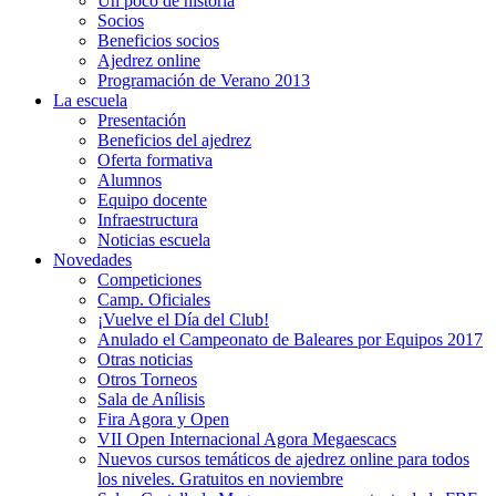
Un poco de historia
Socios
Beneficios socios
Ajedrez online
Programación de Verano 2013
La escuela
Presentación
Beneficios del ajedrez
Oferta formativa
Alumnos
Equipo docente
Infraestructura
Noticias escuela
Novedades
Competiciones
Camp. Oficiales
¡Vuelve el Dí­a del Club!
Anulado el Campeonato de Baleares por Equipos 2017
Otras noticias
Otros Torneos
Sala de Anílisis
Fira Agora y Open
VII Open Internacional Agora Megaescacs
Nuevos cursos temáticos de ajedrez online para todos
los niveles. Gratuitos en noviembre