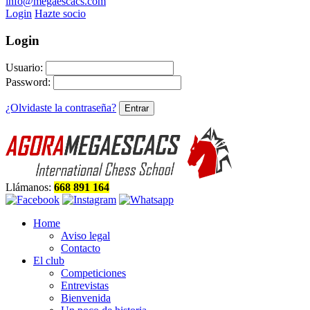
info@megaescacs.com
Login
Hazte socio
Login
Usuario:
Password:
¿Olvidaste la contraseña?
Llámanos:
668 891 164
Home
Aviso legal
Contacto
El club
Competiciones
Entrevistas
Bienvenida