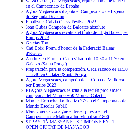
Salva Castell, de Megaescacs, representante de la FBE
en el Campeonato de España
Agora Megaescacs disputa el Campeonato de España
de Segunda División
Finaliza el Calvià Chess Festival 2023
Joan Cubas Campeón de Baleares absoluto
Agora Megaescacs revalida el título de Lliga Balear per
Equips 2023
Gracias Toni
Cati Boix, Premi d'honor de la Federació Balear
d'Escacs
Ajedrez en Familia. Cada sábado de 10:30 a 11:30 en
Galatzó (Santa Ponça)
Preparación para la competición. Cada sábado de 11:30
a 12:30 en Galatzó (Santa Ponça)
Agora Megaescacs, campeón de la Copa de Mallorca
per Equips 2023
El Agora Megaescacs felicita a la recién proclamada
campeona del Mundo +50 Mónica Calzetta
Manuel Ermachenko finaliza 37º en el Campeonato del
Mundo Escolar Sub16
Marc Cuenca consigue el tercer puesto en el
Campeonato de Mallorca Individual sub1800
SEBASTIÀ MASSANET SE IMPONE EN EL
OPEN CIUTAT DE MANACOR