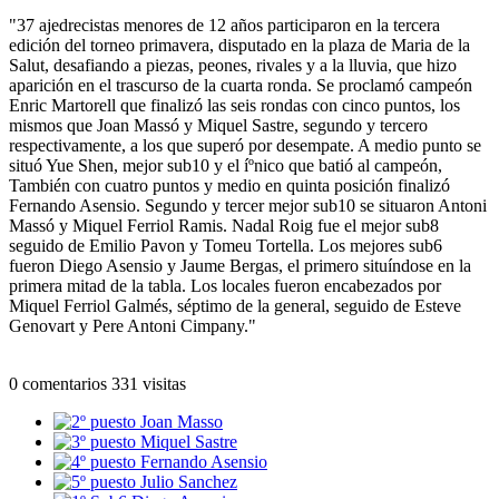
"37 ajedrecistas menores de 12 años participaron en la tercera
edición del torneo primavera, disputado en la plaza de Maria de la
Salut, desafiando a piezas, peones, rivales y a la lluvia, que hizo
aparición en el trascurso de la cuarta ronda. Se proclamó campeón
Enric Martorell que finalizó las seis rondas con cinco puntos, los
mismos que Joan Massó y Miquel Sastre, segundo y tercero
respectivamente, a los que superó por desempate. A medio punto se
situó Yue Shen, mejor sub10 y el íºnico que batió al campeón,
También con cuatro puntos y medio en quinta posición finalizó
Fernando Asensio. Segundo y tercer mejor sub10 se situaron Antoni
Massó y Miquel Ferriol Ramis. Nadal Roig fue el mejor sub8
seguido de Emilio Pavon y Tomeu Tortella. Los mejores sub6
fueron Diego Asensio y Jaume Bergas, el primero situíndose en la
primera mitad de la tabla. Los locales fueron encabezados por
Miquel Ferriol Galmés, séptimo de la general, seguido de Esteve
Genovart y Pere Antoni Cimpany."
0 comentarios
331 visitas