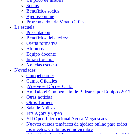
Un poco de historia
Socios
Beneficios socios
Ajedrez online
Programación de Verano 2013
La escuela
Presentación
Beneficios del ajedrez
Oferta formativa
Alumnos
Equipo docente
Infraestructura
Noticias escuela
Novedades
Competiciones
Camp. Oficiales
¡Vuelve el Dí­a del Club!
Anulado el Campeonato de Baleares por Equipos 2017
Otras noticias
Otros Torneos
Sala de Anílisis
Fira Agora y Open
VII Open Internacional Agora Megaescacs
Nuevos cursos temáticos de ajedrez online para todos
los niveles. Gratuitos en noviembre