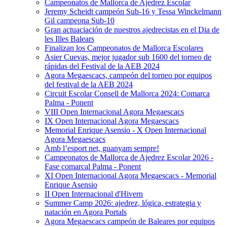
Campeonatos de Mallorca de Ajedrez Escolar
Jeremy Scheidt campeón Sub-16 y Tessa Winckelmann
Gil campeona Sub-10
Gran actuaciación de nuestros ajedrecistas en el Dia de
les Illes Balears
Finalizan los Campeonatos de Mallorca Escolares
Asier Cuevas, mejor jugador sub 1600 del torneo de
rápidas del Festival de la AEB 2024
Agora Megaescacs, campeón del torneo por equipos
del festival de la AEB 2024
Circuit Escolar Consell de Mallorca 2024: Comarca
Palma - Ponent
VIII Open Internacional Agora Megaescacs
IX Open Internacional Agora Megaescacs
Memorial Enrique Asensio - X Open Internacional
Agora Megaescacs
Amb l’esport net, guanyam sempre!
Campeonatos de Mallorca de Ajedrez Escolar 2026 -
Fase comarcal Palma - Ponent
XI Open Internacional Agora Megaescacs - Memorial
Enrique Asensio
II Open Internacional d'Hivern
Summer Camp 2026: ajedrez, lógica, estrategia y
natación en Agora Portals
Agora Megaescacs campeón de Baleares por equipos