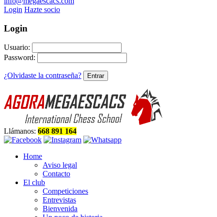
info@megaescacs.com
Login
Hazte socio
Login
Usuario:
Password:
¿Olvidaste la contraseña?
Llámanos:
668 891 164
Home
Aviso legal
Contacto
El club
Competiciones
Entrevistas
Bienvenida