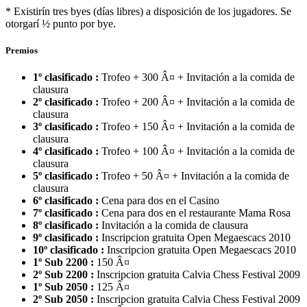
* Existirín tres byes (dí­as libres) a disposición de los jugadores. Se
otorgarí ½ punto por bye.
Premios
1º clasificado :
Trofeo + 300 Â¤ + Invitación a la comida de
clausura
2º clasificado :
Trofeo + 200 Â¤ + Invitación a la comida de
clausura
3º clasificado :
Trofeo + 150 Â¤ + Invitación a la comida de
clausura
4º clasificado :
Trofeo + 100 Â¤ + Invitación a la comida de
clausura
5º clasificado :
Trofeo + 50 Â¤ + Invitación a la comida de
clausura
6º clasificado :
Cena para dos en el Casino
7º clasificado :
Cena para dos en el restaurante Mama Rosa
8º clasificado :
Invitación a la comida de clausura
9º clasificado :
Inscripcion gratuita Open Megaescacs 2010
10º clasificado :
Inscripcion gratuita Open Megaescacs 2010
1º Sub 2200 :
150 Â¤
2º Sub 2200 :
Inscripcion gratuita Calvia Chess Festival 2009
1º Sub 2050 :
125 Â¤
2º Sub 2050 :
Inscripcion gratuita Calvia Chess Festival 2009