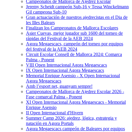
Campeonatos de Mallorca de Ajedrez Escolar
Jeremy Scheidt campeón Sub-16 y Tessa Winckelmann
Gil campeona Sub-10
Gran actuaciación de nuestros ajedrecistas en el Dia de
les Illes Balears
Finalizan los Campeonatos de Mallorca Escolares
Asier Cuevas, mejor jugador sub 1600 del torneo de
rápidas del Festival de la AEB 2024
Agora Megaescacs, campeón del torneo por equipos
del festival de la AEB 2024
Circuit Escolar Consell de Mallorca 2024: Comarca
Palma - Ponent
VIII Open Internacional Agora Megaescacs
IX Open Internacional Agora Megaescacs
Memorial Enrique Asensio - X Open Internacional
Agora Megaescacs
Amb l’esport net, guanyam sempre!
Campeonatos de Mallorca de Ajedrez Escolar 2026 -
Fase comarcal Palma - Ponent
XI Open Internacional Agora Megaescacs - Memorial
Enrique Asensio
II Open Internacional d'Hivern
Summer Camp 2026: ajedrez, lógica, estrategia y
natación en Agora Portals
Agora Megaescacs campeón de Baleares por equipos