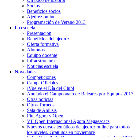
Un poco de historia
Socios
Beneficios socios
Ajedrez online
Programación de Verano 2013
La escuela
Presentación
Beneficios del ajedrez
Oferta formativa
Alumnos
Equipo docente
Infraestructura
Noticias escuela
Novedades
Competiciones
Camp. Oficiales
¡Vuelve el Dí­a del Club!
Anulado el Campeonato de Baleares por Equipos 2017
Otras noticias
Otros Torneos
Sala de Anílisis
Fira Agora y Open
VII Open Internacional Agora Megaescacs
Nuevos cursos temáticos de ajedrez online para todos
los niveles. Gratuitos en noviembre