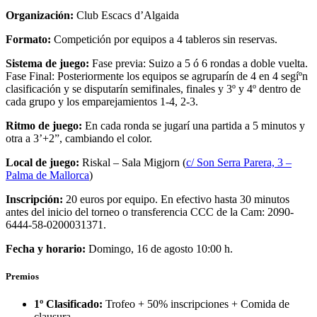
Organización:
Club Escacs d’Algaida
Formato:
Competición por equipos a 4 tableros sin reservas.
Sistema de juego:
Fase previa: Suizo a 5 ó 6 rondas a doble vuelta.
Fase Final: Posteriormente los equipos se agruparín de 4 en 4 segíºn
clasificación y se disputarín semifinales, finales y 3º y 4º dentro de
cada grupo y los emparejamientos 1-4, 2-3.
Ritmo de juego:
En cada ronda se jugarí una partida a 5 minutos y
otra a 3’+2”, cambiando el color.
Local de juego:
Riskal – Sala Migjorn (
c/ Son Serra Parera, 3 –
Palma de Mallorca
)
Inscripción:
20 euros por equipo. En efectivo hasta 30 minutos
antes del inicio del torneo o transferencia CCC de la Cam: 2090-
6444-58-0200031371.
Fecha y horario:
Domingo, 16 de agosto 10:00 h.
Premios
1º Clasificado:
Trofeo + 50% inscripciones + Comida de
clausura