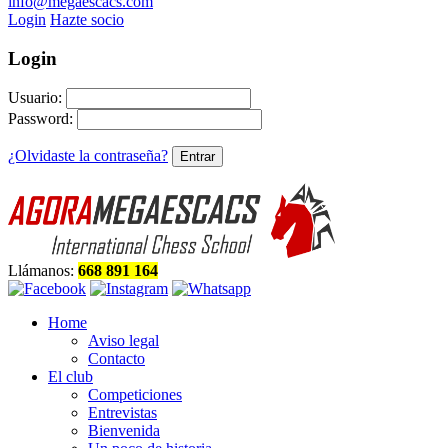
info@megaescacs.com
Login
Hazte socio
Login
Usuario:
Password:
¿Olvidaste la contraseña?
Llámanos:
668 891 164
Home
Aviso legal
Contacto
El club
Competiciones
Entrevistas
Bienvenida