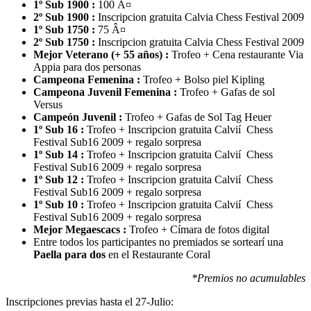
1º Sub 1900 :
100 Â¤
2º Sub 1900 :
Inscripcion gratuita Calvia Chess Festival 2009
1º Sub 1750 :
75 Â¤
2º Sub 1750 :
Inscripcion gratuita Calvia Chess Festival 2009
Mejor Veterano (+ 55 años) :
Trofeo + Cena restaurante Via
Appia para dos personas
Campeona Femenina :
Trofeo + Bolso piel Kipling
Campeona Juvenil Femenina :
Trofeo + Gafas de sol
Versus
Campeón Juvenil :
Trofeo + Gafas de Sol Tag Heuer
1º Sub 16 :
Trofeo + Inscripcion gratuita Calvií Chess
Festival Sub16 2009 + regalo sorpresa
1º Sub 14 :
Trofeo + Inscripcion gratuita Calvií Chess
Festival Sub16 2009 + regalo sorpresa
1º Sub 12 :
Trofeo + Inscripcion gratuita Calvií Chess
Festival Sub16 2009 + regalo sorpresa
1º Sub 10 :
Trofeo + Inscripcion gratuita Calvií Chess
Festival Sub16 2009 + regalo sorpresa
Mejor Megaescacs :
Trofeo + Címara de fotos digital
Entre todos los participantes no premiados se sortearí una
Paella para dos
en el Restaurante Coral
*Premios no acumulables
Inscripciones previas hasta el 27-Julio: