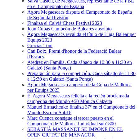
Salva Castell, de Megaescacs, representante de la FBE
en el Campeonato de España
Agora Megaescacs disputa el Campeonato de España
de Segunda División
Finaliza el Calvià Chess Festival 2023
Joan Cubas Campeón de Baleares absoluto
Agora Megaescacs revalida el título de Lliga Balear per
Equips 2023
Gracias Toni
Cati Boix, Premi d'honor de la Federació Balear
d'Escacs
Ajedrez en Familia. Cada sábado de 10:30 a 11:30 en
Galatzó (Santa Ponça)
Preparación para la competición. Cada sábado de 11:30
a 12:30 en Galatzó (Santa Ponça)
Agora Megaescacs, campeón de la Copa de Mallorca
per Equips 2023
El Agora Megaescacs felicita a la recién proclamada
campeona del Mundo +50 Mónica Calzetta
Manuel Ermachenko finaliza 37º en el Campeonato del
Mundo Escolar Sub16
Marc Cuenca consigue el tercer puesto en el
Campeonato de Mallorca Individual sub1800
SEBASTIÀ MASSANET SE IMPONE EN EL
OPEN CIUTAT DE MANACOR