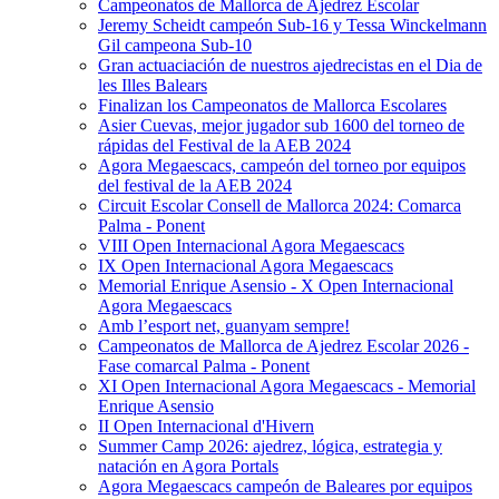
Campeonatos de Mallorca de Ajedrez Escolar
Jeremy Scheidt campeón Sub-16 y Tessa Winckelmann
Gil campeona Sub-10
Gran actuaciación de nuestros ajedrecistas en el Dia de
les Illes Balears
Finalizan los Campeonatos de Mallorca Escolares
Asier Cuevas, mejor jugador sub 1600 del torneo de
rápidas del Festival de la AEB 2024
Agora Megaescacs, campeón del torneo por equipos
del festival de la AEB 2024
Circuit Escolar Consell de Mallorca 2024: Comarca
Palma - Ponent
VIII Open Internacional Agora Megaescacs
IX Open Internacional Agora Megaescacs
Memorial Enrique Asensio - X Open Internacional
Agora Megaescacs
Amb l’esport net, guanyam sempre!
Campeonatos de Mallorca de Ajedrez Escolar 2026 -
Fase comarcal Palma - Ponent
XI Open Internacional Agora Megaescacs - Memorial
Enrique Asensio
II Open Internacional d'Hivern
Summer Camp 2026: ajedrez, lógica, estrategia y
natación en Agora Portals
Agora Megaescacs campeón de Baleares por equipos