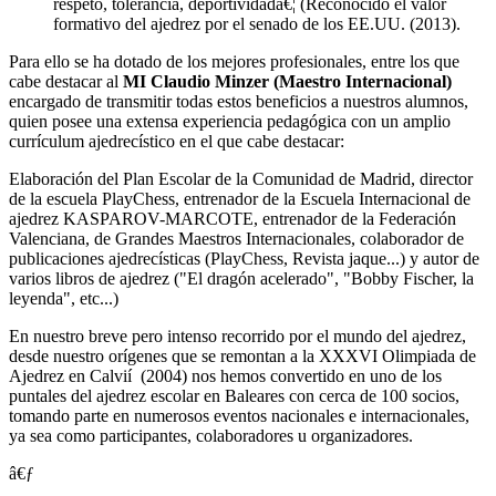
respeto, tolerancia, deportividadâ€¦ (Reconocido el valor
formativo del ajedrez por el senado de los EE.UU. (2013).
Para ello se ha dotado de los mejores profesionales, entre los que
cabe destacar al
MI Claudio Minzer (Maestro Internacional)
encargado de transmitir todas estos beneficios a nuestros alumnos,
quien posee una extensa experiencia pedagógica con un amplio
currí­culum ajedrecí­stico en el que cabe destacar:
Elaboración del Plan Escolar de la Comunidad de Madrid, director
de la escuela PlayChess, entrenador de la Escuela Internacional de
ajedrez KASPAROV-MARCOTE, entrenador de la Federación
Valenciana, de Grandes Maestros Internacionales, colaborador de
publicaciones ajedrecí­sticas (PlayChess, Revista jaque...) y autor de
varios libros de ajedrez ("El dragón acelerado", "Bobby Fischer, la
leyenda", etc...)
En nuestro breve pero intenso recorrido por el mundo del ajedrez,
desde nuestro orí­genes que se remontan a la XXXVI Olimpiada de
Ajedrez en Calvií (2004) nos hemos convertido en uno de los
puntales del ajedrez escolar en Baleares con cerca de 100 socios,
tomando parte en numerosos eventos nacionales e internacionales,
ya sea como participantes, colaboradores u organizadores.
â€ƒ