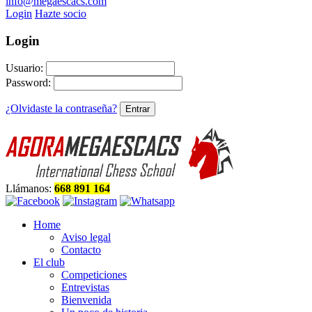
info@megaescacs.com
Login
Hazte socio
Login
Usuario:
Password:
¿Olvidaste la contraseña?
Llámanos:
668 891 164
Home
Aviso legal
Contacto
El club
Competiciones
Entrevistas
Bienvenida