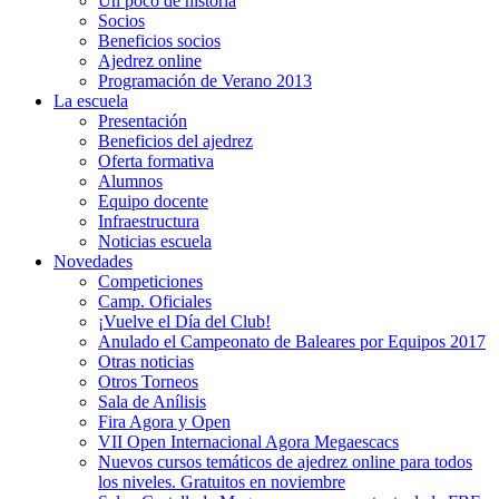
Un poco de historia
Socios
Beneficios socios
Ajedrez online
Programación de Verano 2013
La escuela
Presentación
Beneficios del ajedrez
Oferta formativa
Alumnos
Equipo docente
Infraestructura
Noticias escuela
Novedades
Competiciones
Camp. Oficiales
¡Vuelve el Dí­a del Club!
Anulado el Campeonato de Baleares por Equipos 2017
Otras noticias
Otros Torneos
Sala de Anílisis
Fira Agora y Open
VII Open Internacional Agora Megaescacs
Nuevos cursos temáticos de ajedrez online para todos
los niveles. Gratuitos en noviembre