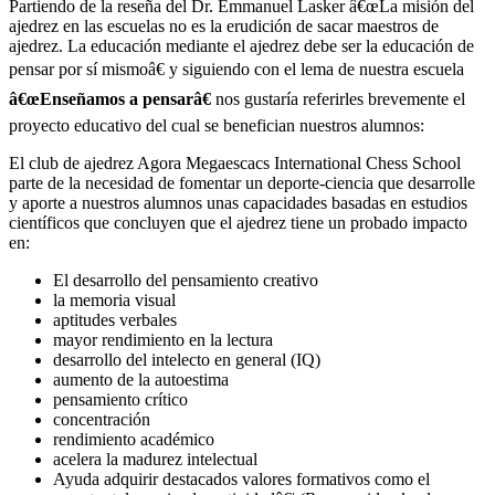
Partiendo de la reseña del Dr. Emmanuel Lasker â€œLa misión del
ajedrez en las escuelas no es la erudición de sacar maestros de
ajedrez. La educación mediante el ajedrez debe ser la educación de
pensar por sí­ mismoâ€ y siguiendo con el lema de nuestra escuela
â€œEnseñamos a pensarâ€
nos gustarí­a referirles brevemente el
proyecto educativo del cual se benefician nuestros alumnos:
El club de ajedrez Agora Megaescacs International Chess School
parte de la necesidad de fomentar un deporte-ciencia que desarrolle
y aporte a nuestros alumnos unas capacidades basadas en estudios
cientí­ficos que concluyen que el ajedrez tiene un probado impacto
en:
El desarrollo del pensamiento creativo
la memoria visual
aptitudes verbales
mayor rendimiento en la lectura
desarrollo del intelecto en general (IQ)
aumento de la autoestima
pensamiento crí­tico
concentración
rendimiento académico
acelera la madurez intelectual
Ayuda adquirir destacados valores formativos como el