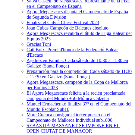
Salva Castell, de Megaescacs, representante de la FBE
en el Campeonato de España
Agora Megaescacs disputa el Campeonato de España
de Segunda División
Finaliza el Calvià Chess Festival 2023
Joan Cubas Campeón de Baleares absoluto
Agora Megaescacs revalida el título de Lliga Balear per
Equips 2023
Gracias Toni
Cati Boix, Premi d'honor de la Federació Balear
d'Escacs
Ajedrez en Familia. Cada sábado de 10:30 a 11:30 en
Galatzó (Santa Ponça)
Preparación para la competición. Cada sábado de 11:30
a 12:30 en Galatzó (Santa Ponça)
Agora Megaescacs, campeón de la Copa de Mallorca
per Equips 2023
El Agora Megaescacs felicita a la recién proclamada
campeona del Mundo +50 Mónica Calzetta
Manuel Ermachenko finaliza 37º en el Campeonato del
Mundo Escolar Sub16
Marc Cuenca consigue el tercer puesto en el
Campeonato de Mallorca Individual sub1800
SEBASTIÀ MASSANET SE IMPONE EN EL
OPEN CIUTAT DE MANACOR