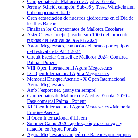
Campeonatos de Mallorca de Ajedrez Escolar
Jeremy Scheidt campeón Sub-16 y Tessa Winckelmann
Gil campeona Sub-10
Gran actuaciación de nuestros ajedrecistas en el Dia de
les Illes Balears
Finalizan los Campeonatos de Mallorca Escolares
Asier Cuevas, mejor jugador sub 1600 del torneo de
rápidas del Festival de la AEB 2024
Agora Megaescacs, campeón del torneo por equipos
del festival de la AEB 2024
Circuit Escolar Consell de Mallorca 2024: Comarca
Palma - Ponent
VIII Open Internacional Agora Megaescacs
IX Open Internacional Agora Megaescacs
Memorial Enrique Asensio - X Open Internacional
Agora Megaescacs
Amb l’esport net, guanyam sempre!
Campeonatos de Mallorca de Ajedrez Escolar 2026 -
Fase comarcal Palma - Ponent
XI Open Internacional Agora Megaescacs - Memorial
Enrique Asensio
II Open Internacional d'Hivern
Summer Camp 2026: ajedrez, lógica, estrategia y
natación en Agora Portals
Agora Megaescacs campeón de Baleares por equipos