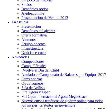
Un poco de historia
Socios
Beneficios socios
Ajedrez online
Programación de Verano 2013
La escuela
Presentación
Beneficios del ajedrez
Oferta formativa
Alumnos
Equipo docente
Infraestructura
Noticias escuela
Novedades
Competiciones
Camp. Oficiales
¡Vuelve el Dí­a del Club!
Anulado el Campeonato de Baleares por Equipos 2017
Otras noticias
Otros Torneos
Sala de Anílisis
Fira Agora y Open
VII Open Internacional Agora Megaescacs
Nuevos cursos temáticos de ajedrez online para todos
los niveles. Gratuitos en noviembre