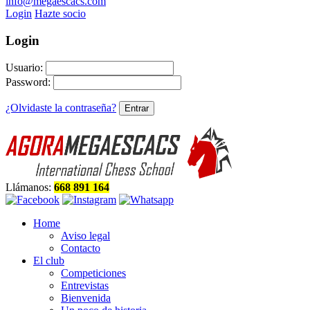
info@megaescacs.com
Login
Hazte socio
Login
Usuario:
Password:
¿Olvidaste la contraseña?
Llámanos:
668 891 164
Home
Aviso legal
Contacto
El club
Competiciones
Entrevistas
Bienvenida