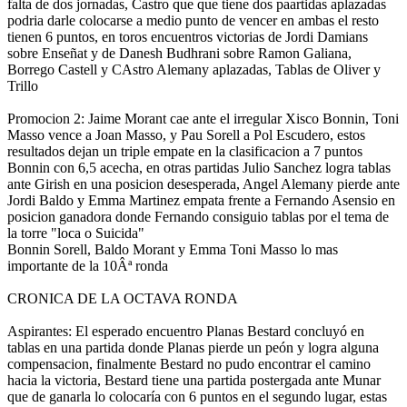
falta de dos jornadas, Castro que que tiene dos paartidas aplazadas
podria darle colocarse a medio punto de vencer en ambas el resto
tienen 6 puntos, en toros encuentros victorias de Jordi Damians
sobre Enseñat y de Danesh Budhrani sobre Ramon Galiana,
Borrego Castell y CAstro Alemany aplazadas, Tablas de Oliver y
Trillo
Promocion 2: Jaime Morant cae ante el irregular Xisco Bonnin, Toni
Masso vence a Joan Masso, y Pau Sorell a Pol Escudero, estos
resultados dejan un triple empate en la clasificacion a 7 puntos
Bonnin con 6,5 acecha, en otras partidas Julio Sanchez logra tablas
ante Girish en una posicion desesperada, Angel Alemany pierde ante
Jordi Baldo y Emma Martinez empata frente a Fernando Asensio en
posicion ganadora donde Fernando consiguio tablas por el tema de
la torre "loca o Suicida"
Bonnin Sorell, Baldo Morant y Emma Toni Masso lo mas
importante de la 10Âª ronda
CRONICA DE LA OCTAVA RONDA
Aspirantes: El esperado encuentro Planas Bestard concluyó en
tablas en una partida donde Planas pierde un peón y logra alguna
compensacion, finalmente Bestard no pudo encontrar el camino
hacia la victoria, Bestard tiene una partida postergada ante Munar
que de ganarla lo colocarí­a con 6 puntos en el segundo lugar, estas