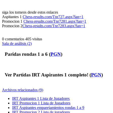
siga los torneos desde estos enlaces
Aspitantes 1
Chess-results.com/Tnr727.aspx?lan=1
Promocion 1
Chess-results.com/Tnr7281.aspx?lan=1
Promocion 2
Chess-results.com/Tnr7283.aspx?lan=1
0 comentarios
405 visitas
Sala de análisis (2)
Paridas rondas 1 a 6 (
PGN
)
Ver Partidas IRT Aspirantes 1 completo! (
PGN
)
Archivos relacionados (9)
IRT Aspirantes 1 Lista de Jugadores
IRT Promocion 1 Lista de Jugadores
IRT Aspirantes emparejamientos rondas 1 a 9
IRT Promocion 2 Lista de jugadores