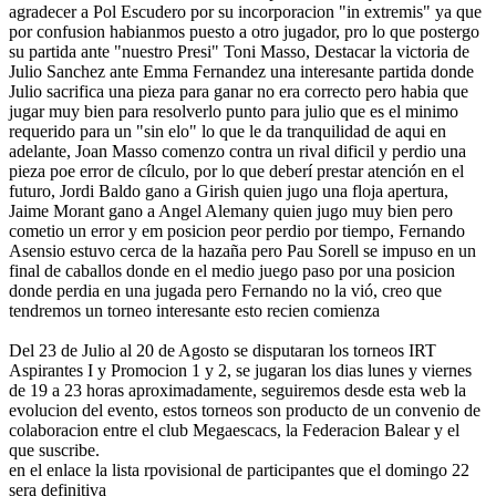
agradecer a Pol Escudero por su incorporacion "in extremis" ya que
por confusion habianmos puesto a otro jugador, pro lo que postergo
su partida ante "nuestro Presi" Toni Masso, Destacar la victoria de
Julio Sanchez ante Emma Fernandez una interesante partida donde
Julio sacrifica una pieza para ganar no era correcto pero habia que
jugar muy bien para resolverlo punto para julio que es el minimo
requerido para un "sin elo" lo que le da tranquilidad de aqui en
adelante, Joan Masso comenzo contra un rival dificil y perdio una
pieza poe error de cílculo, por lo que deberí prestar atención en el
futuro, Jordi Baldo gano a Girish quien jugo una floja apertura,
Jaime Morant gano a Angel Alemany quien jugo muy bien pero
cometio un error y em posicion peor perdio por tiempo, Fernando
Asensio estuvo cerca de la hazaña pero Pau Sorell se impuso en un
final de caballos donde en el medio juego paso por una posicion
donde perdia en una jugada pero Fernando no la vió, creo que
tendremos un torneo interesante esto recien comienza
Del 23 de Julio al 20 de Agosto se disputaran los torneos IRT
Aspirantes I y Promocion 1 y 2, se jugaran los dias lunes y viernes
de 19 a 23 horas aproximadamente, seguiremos desde esta web la
evolucion del evento, estos torneos son producto de un convenio de
colaboracion entre el club Megaescacs, la Federacion Balear y el
que suscribe.
en el enlace la lista rpovisional de participantes que el domingo 22
sera definitiva