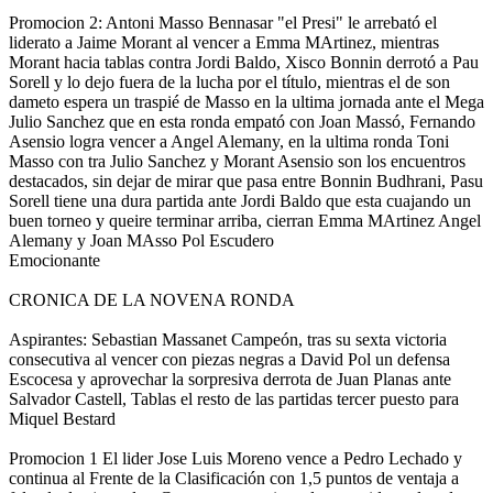
Promocion 2: Antoni Masso Bennasar "el Presi" le arrebató el
liderato a Jaime Morant al vencer a Emma MArtinez, mientras
Morant hacia tablas contra Jordi Baldo, Xisco Bonnin derrotó a Pau
Sorell y lo dejo fuera de la lucha por el tí­tulo, mientras el de son
dameto espera un traspié de Masso en la ultima jornada ante el Mega
Julio Sanchez que en esta ronda empató con Joan Massó, Fernando
Asensio logra vencer a Angel Alemany, en la ultima ronda Toni
Masso con tra Julio Sanchez y Morant Asensio son los encuentros
destacados, sin dejar de mirar que pasa entre Bonnin Budhrani, Pasu
Sorell tiene una dura partida ante Jordi Baldo que esta cuajando un
buen torneo y queire terminar arriba, cierran Emma MArtinez Angel
Alemany y Joan MAsso Pol Escudero
Emocionante
CRONICA DE LA NOVENA RONDA
Aspirantes: Sebastian Massanet Campeón, tras su sexta victoria
consecutiva al vencer con piezas negras a David Pol un defensa
Escocesa y aprovechar la sorpresiva derrota de Juan Planas ante
Salvador Castell, Tablas el resto de las partidas tercer puesto para
Miquel Bestard
Promocion 1 El lider Jose Luis Moreno vence a Pedro Lechado y
continua al Frente de la Clasificación con 1,5 puntos de ventaja a