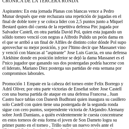
CRONICA DE LA TERCERA RONDA
Aspirantes: En esta jornada Planas con blancas vence a Pedro
Munar después que este rechazara una repetición de jugadas en el
final de doble torre y se coloca lider con 2,5 puntos junto a Miquel
Bestard quien dió cuenta de la repetitiva defensa Pirc jugada por
Salvador Castell, en otra partida David Pol, quien esta jugando un
sólido torneo venció con negras a Alfredo Pulido un peón dama en
el que se arribó a un final de Alfiles de distinto color dónde Pol supo
aprovechar su mejor posición, y por íºltimo decir que Massanet vino
y venció con blancas al "aspirante" Jose Luis Garcia, en una defensa
Alekhine donde en posición inferior se dejó la dama Massanet es el
íºnico jugador que ganando sus dos postergadas podrí­a hacerse con
el liderato, Mariano Diez posterga sus partidas de esta semana por
compromisos laborales.
Promoción 1 Empate en la cabeza del torneo entre Felix Borrego y
Adrií Oliver, por otra parte victorias de Enseñat sobre Jose Castell
con una buena partida de ataque en una defensa Francesa , Juan
Castro hace tablas con Danesh Budhrani quien inaugura su casillero
solo Castell con quien tiene una postergada de la segunda ronda
sigue con cero puntos, sorprendente victoria de Alejandro Alemany
sobre Jordi Damians, a quién evidentemente le cuesta concentrarse
en estos torneos de esta forma el joven de Son Dameto logra su
primer punto en el torneo , Trillo sufre un nuevo revés ante el