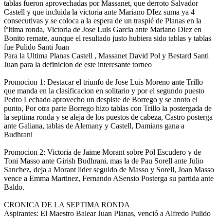
tablas fueron aprovechadas por Massanet, que derroto Salvador
Castell y que incluida la victoria ante Mariano DIez suma ya 4
consecutivas y se coloca a la espera de un traspié de Planas en la
íºltima ronda, Victoria de Jose Luis Garcia ante Mariano Diez en
Bonito remate, aunque el resultado justo hubiera sido tablas y tablas
fue Pulido Santi Juan
Para la Ultima Planas Castell , Massanet David Pol y Bestard Santi
Juan para la definicion de este interesante torneo
Promocion 1: Destacar el triunfo de Jose Luis Moreno ante Trillo
que manda en la clasificacion en solitario y por el segundo puesto
Pedro Lechado aprovecho un despiste de Borrego y se anoto el
punto, Por otra parte Borrego hizo tablas con Trillo la postergada de
la septima ronda y se aleja de los puestos de cabeza, Castro posterga
ante Galiana, tablas de Alemany y Castell, Damians gana a
Budhrani
Promocion 2: Victoria de Jaime Morant sobre Pol Escudero y de
Toni Masso ante Girish Budhrani, mas la de Pau Sorell ante Julio
Sanchez, deja a Morant lider seguido de Masso y Sorell, Joan Masso
vence a Emma Martinez, Fernando ASensio Posterga su partida ante
Baldo.
CRONICA DE LA SEPTIMA RONDA
Aspirantes: El Maestro Balear Juan Planas, venció a Alfredo Pulido