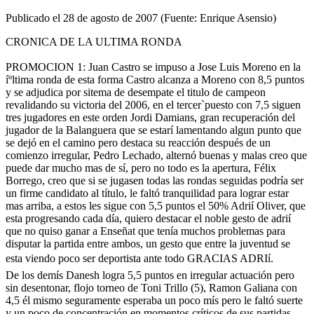
Publicado el 28 de agosto de 2007 (Fuente: Enrique Asensio)
CRONICA DE LA ULTIMA RONDA
PROMOCION 1: Juan Castro se impuso a Jose Luis Moreno en la
íºltima ronda de esta forma Castro alcanza a Moreno con 8,5 puntos
y se adjudica por sitema de desempate el titulo de campeon
revalidando su victoria del 2006, en el tercer`puesto con 7,5 siguen
tres jugadores en este orden Jordi Damians, gran recuperación del
jugador de la Balanguera que se estarí lamentando algun punto que
se dejó en el camino pero destaca su reacción después de un
comienzo irregular, Pedro Lechado, alternó buenas y malas creo que
puede dar mucho mas de sí­, pero no todo es la apertura, Félix
Borrego, creo que si se jugasen todas las rondas seguidas podrí­a ser
un firme candidato al tí­tulo, le faltó tranquilidad para lograr estar
mas arriba, a estos les sigue con 5,5 puntos el 50% Adrií Oliver, que
esta progresando cada dí­a, quiero destacar el noble gesto de adrií
que no quiso ganar a Enseñat que tení­a muchos problemas para
disputar la partida entre ambos, un gesto que entre la juventud se
esta viendo poco ser deportista ante todo GRACIAS ADRIí.
De los demís Danesh logra 5,5 puntos en irregular actuación pero
sin desentonar, flojo torneo de Toni Trillo (5), Ramon Galiana con
4,5 él mismo seguramente esperaba un poco mís pero le faltó suerte
y un poco de concentración en momentos crí­ticos de sus partidas,