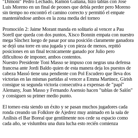
"Dimoni" Pedro Lechado, Ramón Galiana, hizo tablas con Jose
Luis Moreno en un final de peones que debí­a perder pero Moreno
sin tiempo no encontró el camino correcto y permitió el empate
manteniéndose ambos en la zona media del torneo
Promoción 2: Jaime Morant manda en solitario al vencer a Pau
Sorell que queda con dos puntos, Xisco Bonnin empata con nuestro
mega Sínchez luego de pasar por una posición claramente ganadora
se dejó una torre en una jugada y con pieza de menos, repitió
posiciones en un final tecnicamente ganado por Julio pero
dificultoso de imponer, ambos contentos.
Nuestro Presidente Toni Masso se impuso con negras una defensa
francesa ante Jordi Baldo quien de esta manera deja los puestos de
cabeza Massó tiene una pendiente con Pol Escudero que lleva dos
victorias en las mismas partidas al vencer a Emma Martinez, Girish
consigue su segunda victoria consecutiva a expensas de "papí"
Alemany, Joan Masso y Fernando Asensio hacen "tablas de Salón"
y consiguen su primer medio punto.
El torneo esta siendo un éxito y se pasan muchos jugadores cada
ronda creando un Folklore de Ajedrez muy animado en la sala de
Anílisis el Bar Boreal que gentilmente nos cede su espacio como
cada año, se vislumbra una dura lucha esto recién comienza