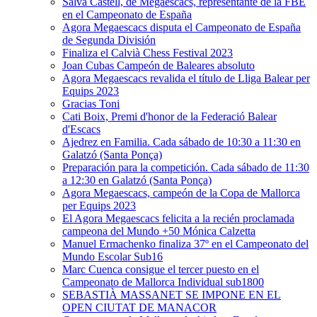
Salva Castell, de Megaescacs, representante de la FBE
en el Campeonato de España
Agora Megaescacs disputa el Campeonato de España
de Segunda División
Finaliza el Calvià Chess Festival 2023
Joan Cubas Campeón de Baleares absoluto
Agora Megaescacs revalida el título de Lliga Balear per
Equips 2023
Gracias Toni
Cati Boix, Premi d'honor de la Federació Balear
d'Escacs
Ajedrez en Familia. Cada sábado de 10:30 a 11:30 en
Galatzó (Santa Ponça)
Preparación para la competición. Cada sábado de 11:30
a 12:30 en Galatzó (Santa Ponça)
Agora Megaescacs, campeón de la Copa de Mallorca
per Equips 2023
El Agora Megaescacs felicita a la recién proclamada
campeona del Mundo +50 Mónica Calzetta
Manuel Ermachenko finaliza 37º en el Campeonato del
Mundo Escolar Sub16
Marc Cuenca consigue el tercer puesto en el
Campeonato de Mallorca Individual sub1800
SEBASTIÀ MASSANET SE IMPONE EN EL
OPEN CIUTAT DE MANACOR