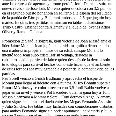
ante la sorpresa de apertura y pronto perdió, Jordi Damians sufre un
nuevo revés ante Jose Luis Moreno quien se coloca con 3,5 puntos
en el segundo puesto por ahora en solitario a la espera del resultado
de la partida de Birrego y Budhrani ambos con 2,5 que jugarín hoy
martes, las otras tres partidas terminaron en tablas luchadisimas,
Trillo Castro, Enseñat contra Alemany y el duelo de jovenes Adria
Oliver y Ramon Galiana.
Promocion 2: Saltó la sorpresa, gran victoria de Joan Massó ante el
lider Jaime Morant, Joan jugó una partida magnifica demostrando
una madurez impropia en niños de su edad, aunque Morant lo
intentó todo Joan supo cristalizar su ventaja, destacar la
caballerosidad deportiva de Jaime quien después de la derrota solo
tuvo elogios para su rival hechos como este hacen que el ambiente
de estos torneos sea muy agradable a pesar de la competitivida de las
partidas
Pau Sorell venció a Girish Budhrani y aprovecha el traspie de
Morant para llegar al liderato con 4 puntos, Xisco Bonnin supera e
Emma MArtinez y se coloca trecero con 3,5 Jordi Baldó vuelve a
jugar en su nivel y vence a Pol Escudero quien si gana hoy a Toni
Masso alcanzaria a Morant y Sorell, Toni derrotó a Angel Alemany
quien sigue sin puntuar el duelo entre los Megas Fernando Asensio
y Julio Sínchez fue tablas muy luchadas con connotaciones distintas
para ambos Fernando sigue sin poder apuntarse una victoria y Julio
ya con 3 puntos ve el resto del torneo con optimismo pero no debe