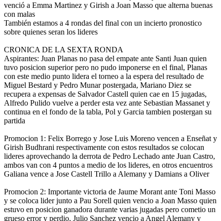
venció a Emma Martinez y Girish a Joan Masso que alterna buenas
con malas
También estamos a 4 rondas del final con un incierto pronostico
sobre quienes seran los lideres
CRONICA DE LA SEXTA RONDA
Aspirantes: Juan Planas no pasa del empate ante Santi Juan quien
tuvo posicion superior pero no pudo imponerse en el final, Planas
con este medio punto lidera el torneo a la espera del resultado de
Miguel Bestard y Pedro Munar postergada, Mariano Diez se
recupera a expensas de Salvador Castell quien cae en 15 jugadas,
Alfredo Pulido vuelve a perder esta vez ante Sebastian Massanet y
continua en el fondo de la tabla, Pol y Garcia tambien postergan su
partida
Promocion 1: Felix Borrego y Jose Luis Moreno vencen a Enseñat y
Girish Budhrani respectivamente con estos resultados se colocan
lideres aprovechando la derrota de Pedro Lechado ante Juan Castro,
ambos van con 4 puntos a medio de los lideres, en otros encuentros
Galiana vence a Jose Castell Trillo a Alemany y Damians a Oliver
Promocion 2: Importante victoria de Jaume Morant ante Toni Masso
y se coloca lider junto a Pau Sorell quien vencio a Joan Masso quien
estuvo en posicion ganadora durante varias jugadas pero cometio un
grueso error y perdio, Julio Sanchez vencio a Angel Alemany y