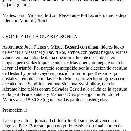
bajar la guardia
Martes: Gran Victoria de Toni Masso ante Pol Escudero que le deja
lider con Morant y Sorell
CRONICA DE LA CUARTA RONDA
Aspirantes: Juan Planas y Miquel Bestard con tinuan lideres luego
de vencer a Massanet y David Pol, ambos con piezas negras, Planas
vencio en una india de dama que normalmente desemboca en
empate pero varias impresiciones de Massanet y unjuego exacto le
llevan al triunfo, Pol parecio sorprendido por la eleccion de apertura
de Bestard y pronto cayó en posición inferior que Bestard supo
cristalizar, en otras partidas Pedro Munar aprovecho un grueso error
de calculo de Santi Juan en una Siciliana Sveshnikov, Garcia
Abrante hizo tablas contra Salvador Castell a la salida de la apertura
en la partida adelantada y Mariano Diez posterga con Pulido, el
Martes a las 18.30 Se jugaran varias partidas postergadas
Promoción 1:
La sorpresa de la jornada la brindó Jordi Damians al vencer con
negras a Felix Borrego quien no pudo resolver un final teorico de