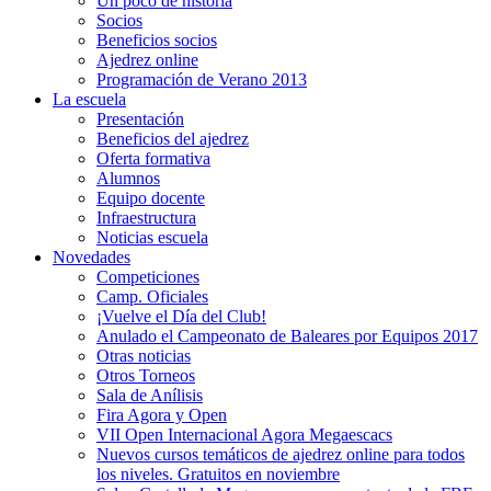
Un poco de historia
Socios
Beneficios socios
Ajedrez online
Programación de Verano 2013
La escuela
Presentación
Beneficios del ajedrez
Oferta formativa
Alumnos
Equipo docente
Infraestructura
Noticias escuela
Novedades
Competiciones
Camp. Oficiales
¡Vuelve el Dí­a del Club!
Anulado el Campeonato de Baleares por Equipos 2017
Otras noticias
Otros Torneos
Sala de Anílisis
Fira Agora y Open
VII Open Internacional Agora Megaescacs
Nuevos cursos temáticos de ajedrez online para todos
los niveles. Gratuitos en noviembre