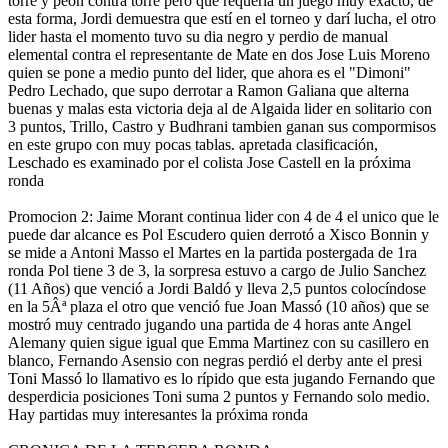
torre y peón contra torre pero que requeria un juego muy exacto, de
esta forma, Jordi demuestra que estí en el torneo y darí lucha, el otro
lider hasta el momento tuvo su dia negro y perdio de manual
elemental contra el representante de Mate en dos Jose Luis Moreno
quien se pone a medio punto del lider, que ahora es el "Dimoni"
Pedro Lechado, que supo derrotar a Ramon Galiana que alterna
buenas y malas esta victoria deja al de Algaida lider en solitario con
3 puntos, Trillo, Castro y Budhrani tambien ganan sus compormisos
en este grupo con muy pocas tablas. apretada clasificación,
Leschado es examinado por el colista Jose Castell en la próxima
ronda
Promocion 2: Jaime Morant continua lider con 4 de 4 el unico que le
puede dar alcance es Pol Escudero quien derrotó a Xisco Bonnin y
se mide a Antoni Masso el Martes en la partida postergada de 1ra
ronda Pol tiene 3 de 3, la sorpresa estuvo a cargo de Julio Sanchez
(11 Años) que venció a Jordi Baldó y lleva 2,5 puntos colocíndose
en la 5Âª plaza el otro que venció fue Joan Massó (10 años) que se
mostró muy centrado jugando una partida de 4 horas ante Angel
Alemany quien sigue igual que Emma Martinez con su casillero en
blanco, Fernando Asensio con negras perdió el derby ante el presi
Toni Massó lo llamativo es lo rípido que esta jugando Fernando que
desperdicia posiciones Toni suma 2 puntos y Fernando solo medio.
Hay partidas muy interesantes la próxima ronda