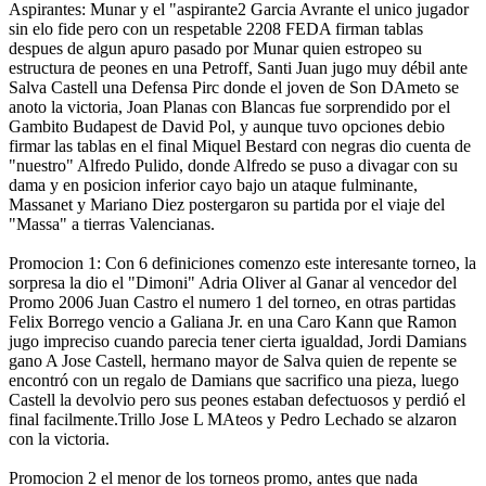
Aspirantes: Munar y el "aspirante2 Garcia Avrante el unico jugador
sin elo fide pero con un respetable 2208 FEDA firman tablas
despues de algun apuro pasado por Munar quien estropeo su
estructura de peones en una Petroff, Santi Juan jugo muy débil ante
Salva Castell una Defensa Pirc donde el joven de Son DAmeto se
anoto la victoria, Joan Planas con Blancas fue sorprendido por el
Gambito Budapest de David Pol, y aunque tuvo opciones debio
firmar las tablas en el final Miquel Bestard con negras dio cuenta de
"nuestro" Alfredo Pulido, donde Alfredo se puso a divagar con su
dama y en posicion inferior cayo bajo un ataque fulminante,
Massanet y Mariano Diez postergaron su partida por el viaje del
"Massa" a tierras Valencianas.
Promocion 1: Con 6 definiciones comenzo este interesante torneo, la
sorpresa la dio el "Dimoni" Adria Oliver al Ganar al vencedor del
Promo 2006 Juan Castro el numero 1 del torneo, en otras partidas
Felix Borrego vencio a Galiana Jr. en una Caro Kann que Ramon
jugo impreciso cuando parecia tener cierta igualdad, Jordi Damians
gano A Jose Castell, hermano mayor de Salva quien de repente se
encontró con un regalo de Damians que sacrifico una pieza, luego
Castell la devolvio pero sus peones estaban defectuosos y perdió el
final facilmente.Trillo Jose L MAteos y Pedro Lechado se alzaron
con la victoria.
Promocion 2 el menor de los torneos promo, antes que nada