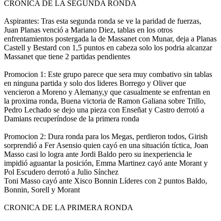
CRONICA DE LA SEGUNDA RONDA
Aspirantes: Tras esta segunda ronda se ve la paridad de fuerzas,
Juan Planas venció a Mariano Diez, tablas en los otros
enfrentamientos postergada la de Massanet con Munar, deja a Planas
Castell y Bestard con 1,5 puntos en cabeza solo los podria alcanzar
Massanet que tiene 2 partidas pendientes
Promocion 1: Este grupo parece que sera muy combativo sin tablas
en ninguna partida y solo dos lideres Borrego y Oliver que
vencieron a Moreno y Alemany,y que casualmente se enfrentan en
la proxima ronda, Buena victoria de Ramon Galiana sobre Trillo,
Pedro Lechado se dejo una pieza con Enseñat y Castro derrotó a
Damians recuperíndose de la primera ronda
Promocion 2: Dura ronda para los Megas, perdieron todos, Girish
sorprendió a Fer Asensio quien cayó en una situación tíctica, Joan
Masso casi lo logra ante Jordi Baldo pero su inexperiencia le
impidió aguantar la posición, Emma Martinez cayó ante Morant y
Pol Escudero derrotó a Julio Sínchez
Toni Masso cayó ante Xisco Bonnin Lí­deres con 2 puntos Baldo,
Bonnin, Sorell y Morant
CRONICA DE LA PRIMERA RONDA