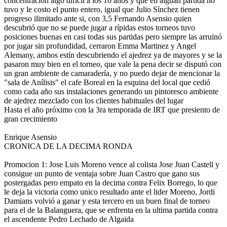
concentración algo dificí­l a los 10 años y que en alguan partida no
tuvo y le costo el punto entero, igual que Julio Sínchez tienen
progreso ilimitado ante si, con 3,5 Fernando Asensio quien
descubrió que no se puede jugar a rípidas estos torneos tuvo
posiciones buenas en casi todas sus partidas pero siempre las arruinó
por jugar sin profundidad, cerraron Emma Martinez y Angel
Alemany, ambos estín descubriendo el ajedrez ya de mayores y se la
pasaron muy bien en el torneo, que vale la pena decir se disputó con
un gran ambiente de camaraderí­a, y no puedo dejar de mencionar la
"sala de Anílisis" el cafe Boreal en la esquina del local que cedió
como cada año sus instalaciones generando un pintoresco ambiente
de ajedrez mezclado con los clientes habituales del lugar
Hasta el año próximo con la 3ra temporada de IRT que presiento de
gran crecimiento
Enrique Asensio
CRONICA DE LA DECIMA RONDA
Promocion 1: Jose Luis Moreno vence al colista Jose Juan Castell y
consigue un punto de ventaja sobre Juan Castro que gano sus
postergadas pero empato en la decima contra Felix Borrego, lo que
le deja la victoria como unico resultado ante el lider Moreno, Jordi
Damians volvió a ganar y esta tercero en un buen final de torneo
para el de la Balanguera, que se enfrenta en la ultima partida contra
el ascendente Pedro Lechado de Algaida