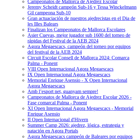
Campeonatos de Mallorca de Ajedrez Escolar
Jeremy Scheidt campeón Sub-16 y Tessa Winckelmann
Gil campeona Sub-10
Gran actuaciación de nuestros ajedrecistas en el Dia de
les Illes Balears
Finalizan los Campeonatos de Mallorca Escolares
Asier Cuevas, mejor jugador sub 1600 del torneo de
rápidas del Festival de la AEB 2024
Agora Megaescacs, campeón del torneo por equipos
del festival de la AEB 2024
Circuit Escolar Consell de Mallorca 2024: Comarca
Palma - Ponent
VIII Open Internacional Agora Megaescacs
IX Open Internacional Agora Megaescacs
Memorial Enrique Asensio - X Open Internacional
Agora Megaescacs
Amb l’esport net, guanyam sempre!
Campeonatos de Mallorca de Ajedrez Escolar 2026 -
Fase comarcal Palma - Ponent
XI Open Internacional Agora Megaescacs - Memorial
Enrique Asensio
II Open Internacional d'Hivern
Summer Camp 2026: ajedrez, lógica, estrategia y
natación en Agora Portals
Agora Megaescacs campeón de Baleares por equipos