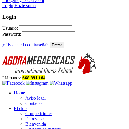
info@megaescacs.com
Login
Hazte socio
Login
Usuario:
Password:
¿Olvidaste la contraseña?
Llámanos:
668 891 164
Home
Aviso legal
Contacto
El club
Competiciones
Entrevistas
Bienvenida