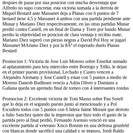
despues de pasar por una posicion con mucha desventaja que
Alfredo no supo concretar, esta victoria sumada a la derrota de
Miquel Bestard ante Massanet deja a Planas con 6 puntos de 7
bestard tiene 4,5 y Massanet 4 ambos con una partida pendiente ante
Munar y Mariano Diez respectivamente, en las otras partidas Munar
perdió contra Castell, en un final de Dama y Torre por bando Munar
perdio la objetividad en posicion de clara ventaja y recibio mate,
Mariano Diez superó con piezas negras a David Pol Hoy se jugarí
Massanet MAriano Diez y por la 8Âª el esperado duelo Planas
Bestard
Promocion 1: Victoria de Jose Luis Moreno sobre Enseñat sumado
al aplazamiento para hoy miercoles entre Borrego y Trillo, le dejan
en el primer puesto provisional, Lechado y Castro vencen a
Alejandro Alemany y Jose Castell y estan con 5 puntos a medio de
Moreno Danesh Budhrani vencio a Adria Oliver y Damians a
Galiana queda un apretado final de torneo con 4 interesantes rondas
Promocion 2: Excelente victoria de Toni Masso sobre Pau Sorell
que lo deja en el segundo puesto junto al mencionado y a Pol
Escudero todos con 5 puntos con 6 lidera Jaime Morant que derroto
a Julio Sanchez quien dio la impresion que hizo todo el gasto de la
partida pero al final perdió, Fernando Asensio venció en una
excelente partida al veterano Xisco Bonnin en una defensa grunfeld
con blancas donde sacrificó una calidad y se impuso, Jordi Baldo