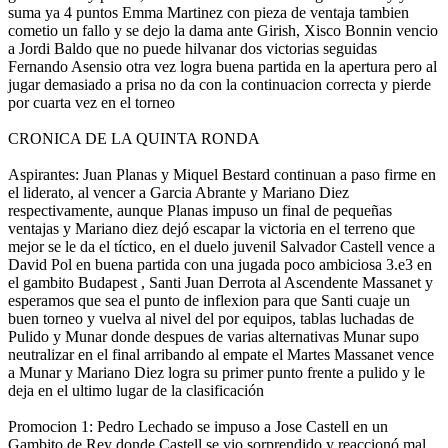
suma ya 4 puntos Emma Martinez con pieza de ventaja tambien
cometio un fallo y se dejo la dama ante Girish, Xisco Bonnin vencio
a Jordi Baldo que no puede hilvanar dos victorias seguidas
Fernando Asensio otra vez logra buena partida en la apertura pero al
jugar demasiado a prisa no da con la continuacion correcta y pierde
por cuarta vez en el torneo
CRONICA DE LA QUINTA RONDA
Aspirantes: Juan Planas y Miquel Bestard continuan a paso firme en
el liderato, al vencer a Garcia Abrante y Mariano Diez
respectivamente, aunque Planas impuso un final de pequeñas
ventajas y Mariano diez dejó escapar la victoria en el terreno que
mejor se le da el tíctico, en el duelo juvenil Salvador Castell vence a
David Pol en buena partida con una jugada poco ambiciosa 3.e3 en
el gambito Budapest , Santi Juan Derrota al Ascendente Massanet y
esperamos que sea el punto de inflexion para que Santi cuaje un
buen torneo y vuelva al nivel del por equipos, tablas luchadas de
Pulido y Munar donde despues de varias alternativas Munar supo
neutralizar en el final arribando al empate el Martes Massanet vence
a Munar y Mariano Diez logra su primer punto frente a pulido y le
deja en el ultimo lugar de la clasificación
Promocion 1: Pedro Lechado se impuso a Jose Castell en un
Gambito de Rey donde Castell se vio sorprendido y reaccionó mal