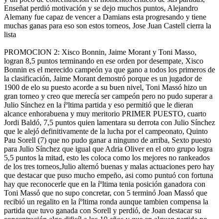
Enseñat perdió motivación y se dejo muchos puntos, Alejandro
Alemany fue capaz de vencer a Damians esta progresando y tiene
muchas ganas para eso son estos torneos, Jose Juan Castell cierra la
lista
PROMOCION 2: Xisco Bonnin, Jaime Morant y Toni Masso,
logran 8,5 puntos terminando en ese orden por desempate, Xisco
Bonnin es el merecido campeón ya que gano a todos los primeros de
la clasificación, Jaime Morant demostró porque es un jugador de
1900 de elo su puesto acorde a su buen nivel, Toni Massó hizo un
gran torneo y creo que merecí­a ser campeón pero no pudo superar a
Julio Sínchez en la íºltima partida y eso permitió que le dieran
alcance enhorabuena y muy meritorio PRIMER PUESTO, cuarto
Jordi Baldó, 7,5 puntos quien lamentara su derrota con Julio Sínchez
que le alejó definitivamente de la lucha por el campeonato, Quinto
Pau Sorell (7) que no pudo ganar a ninguno de arriba, Sexto puesto
para Julio Sínchez que igual que Adria Oliver en el otro grupo logra
5,5 puntos la mitad, esto les coloca como los mejores no rankeados
de los tres torneos,Julio alternó buenas y malas actuaciones pero hay
que destacar que puso mucho empeño, asi como puntuó con fortuna
hay que reconocerle que en la íºltima tenia posición ganadora con
Toni Massó que no supo concretar, con 5 terminó Joan Massó que
recibió un regalito en la íºltima ronda aunque tambien compensa la
partida que tuvo ganada con Sorell y perdió, de Joan destacar su