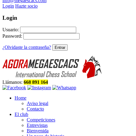
info@megaescacs.com
Login
Hazte socio
Login
Usuario:
Password:
¿Olvidaste la contraseña?
Llámanos:
668 891 164
Home
Aviso legal
Contacto
El club
Competiciones
Entrevistas
Bienvenida