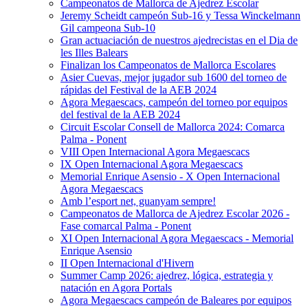
Campeonatos de Mallorca de Ajedrez Escolar
Jeremy Scheidt campeón Sub-16 y Tessa Winckelmann
Gil campeona Sub-10
Gran actuaciación de nuestros ajedrecistas en el Dia de
les Illes Balears
Finalizan los Campeonatos de Mallorca Escolares
Asier Cuevas, mejor jugador sub 1600 del torneo de
rápidas del Festival de la AEB 2024
Agora Megaescacs, campeón del torneo por equipos
del festival de la AEB 2024
Circuit Escolar Consell de Mallorca 2024: Comarca
Palma - Ponent
VIII Open Internacional Agora Megaescacs
IX Open Internacional Agora Megaescacs
Memorial Enrique Asensio - X Open Internacional
Agora Megaescacs
Amb l’esport net, guanyam sempre!
Campeonatos de Mallorca de Ajedrez Escolar 2026 -
Fase comarcal Palma - Ponent
XI Open Internacional Agora Megaescacs - Memorial
Enrique Asensio
II Open Internacional d'Hivern
Summer Camp 2026: ajedrez, lógica, estrategia y
natación en Agora Portals
Agora Megaescacs campeón de Baleares por equipos