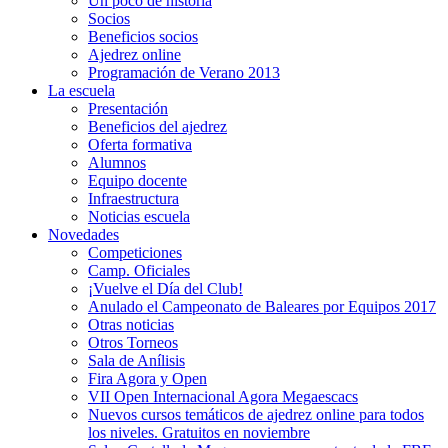
Un poco de historia
Socios
Beneficios socios
Ajedrez online
Programación de Verano 2013
La escuela
Presentación
Beneficios del ajedrez
Oferta formativa
Alumnos
Equipo docente
Infraestructura
Noticias escuela
Novedades
Competiciones
Camp. Oficiales
¡Vuelve el Dí­a del Club!
Anulado el Campeonato de Baleares por Equipos 2017
Otras noticias
Otros Torneos
Sala de Anílisis
Fira Agora y Open
VII Open Internacional Agora Megaescacs
Nuevos cursos temáticos de ajedrez online para todos
los niveles. Gratuitos en noviembre