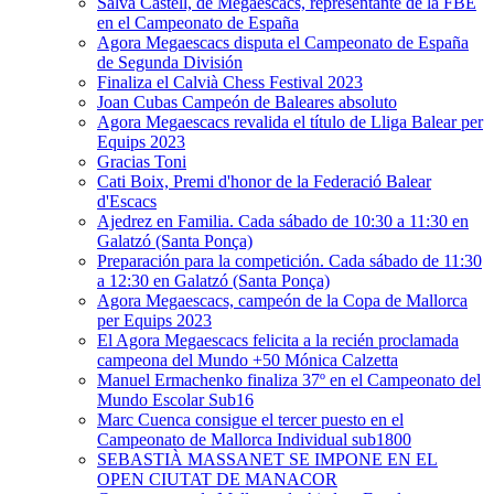
Salva Castell, de Megaescacs, representante de la FBE
en el Campeonato de España
Agora Megaescacs disputa el Campeonato de España
de Segunda División
Finaliza el Calvià Chess Festival 2023
Joan Cubas Campeón de Baleares absoluto
Agora Megaescacs revalida el título de Lliga Balear per
Equips 2023
Gracias Toni
Cati Boix, Premi d'honor de la Federació Balear
d'Escacs
Ajedrez en Familia. Cada sábado de 10:30 a 11:30 en
Galatzó (Santa Ponça)
Preparación para la competición. Cada sábado de 11:30
a 12:30 en Galatzó (Santa Ponça)
Agora Megaescacs, campeón de la Copa de Mallorca
per Equips 2023
El Agora Megaescacs felicita a la recién proclamada
campeona del Mundo +50 Mónica Calzetta
Manuel Ermachenko finaliza 37º en el Campeonato del
Mundo Escolar Sub16
Marc Cuenca consigue el tercer puesto en el
Campeonato de Mallorca Individual sub1800
SEBASTIÀ MASSANET SE IMPONE EN EL
OPEN CIUTAT DE MANACOR