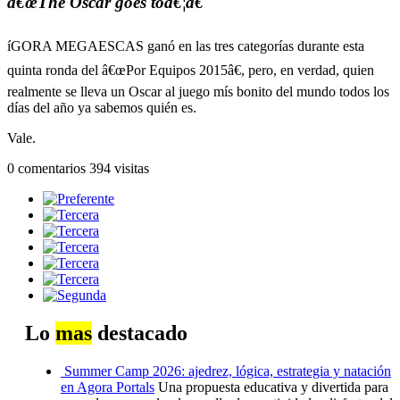
â€œThe Oscar goes toâ€¦â€
íGORA MEGAESCAS ganó en las tres categorí­as durante esta
quinta ronda del â€œPor Equipos 2015â€, pero, en verdad, quien
realmente se lleva un Oscar al juego mís bonito del mundo todos los
dí­as del año ya sabemos quién es.
Vale.
0 comentarios
394 visitas
Lo
mas
destacado
Summer Camp 2026: ajedrez, lógica, estrategia y natación
en Agora Portals
Una propuesta educativa y divertida para