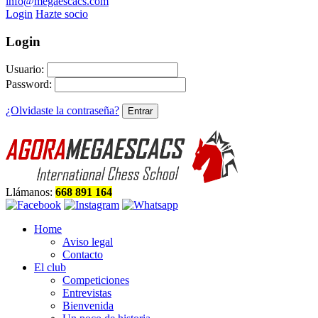
info@megaescacs.com
Login
Hazte socio
Login
Usuario:
Password:
¿Olvidaste la contraseña?
Llámanos:
668 891 164
Home
Aviso legal
Contacto
El club
Competiciones
Entrevistas
Bienvenida