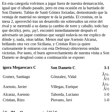
En esta categorí­a volvimos a jugar fuera de nuestra demarcación,
igual que el síbado pasado, pero en esta ocasión en la barriada de
Son Dameto. Tablas de Santi Gómez forzadas, demostrando que la
ventaja de material no siempre te da la partida. El cronista, en la
mesa 2, aprovechó tras un desarrollo sin sobresaltos un error del
rival y se merendó a su dama (a cambio de torre y caballo, todo hay
que decirlo), pero, ¡ay!, encontró inmediatamente después el
adversario un jaque continuo que surgió todaví­a no me explico de
dónde y, nada, otras tablas. Menos mal que Asensio Alcaraz,
brillando otra vez con Siciliana, y Cristian Rizo (a quien
curiosamente le entraron con esta Defensa) obtuvieron sendas
victorias. Por tanto, el buen aprovechamiento de nuestra visita a Son
Dameto se desglosó como a continuación se expone:
ígora Megaescacs C
Son Dameto C
3-1
Â½-
Gomez, Santiago
Gónzalez, Vidal
Â½
Â½-
Asensio, Javier
Villegas, Enrique
Â½
Alcaraz, Asensio
Taborda, Luciano
1-0
Cristian, Rizo
Piovano, Javi
1-0