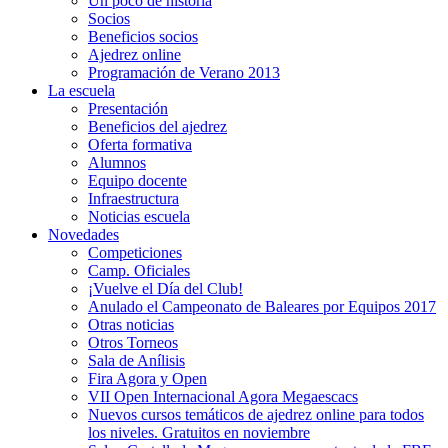
Un poco de historia
Socios
Beneficios socios
Ajedrez online
Programación de Verano 2013
La escuela
Presentación
Beneficios del ajedrez
Oferta formativa
Alumnos
Equipo docente
Infraestructura
Noticias escuela
Novedades
Competiciones
Camp. Oficiales
¡Vuelve el Dí­a del Club!
Anulado el Campeonato de Baleares por Equipos 2017
Otras noticias
Otros Torneos
Sala de Anílisis
Fira Agora y Open
VII Open Internacional Agora Megaescacs
Nuevos cursos temáticos de ajedrez online para todos
los niveles. Gratuitos en noviembre