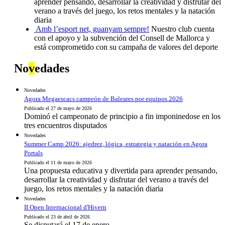
aprender pensando, desarrollar la creatividad y disfrutar del
verano a través del juego, los retos mentales y la natación
diaria
Amb l’esport net, guanyam sempre!
Nuestro club cuenta
con el apoyo y la subvención del Consell de Mallorca y
está comprometido con su campaña de valores del deporte
No
v
edades
Novedades
Agora Megaescacs campeón de Baleares por equipos 2026
Publicado el 27 de mayo de 2026
Dominó el campeonato de principio a fin imponinedose en los
tres encuentros disputados
Novedades
Summer Camp 2026: ajedrez, lógica, estrategia y natación en Agora
Portals
Publicado el 11 de mayo de 2026
Una propuesta educativa y divertida para aprender pensando,
desarrollar la creatividad y disfrutar del verano a través del
juego, los retos mentales y la natación diaria
Novedades
II Open Internacional d'Hivern
Publicado el 23 de abril de 2026
Se disputará el 17 de enero