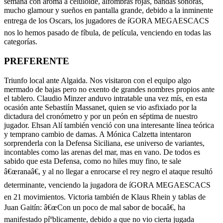
semana con aroma a celuloide, alfombras rojas, bandas sonoras,
mucho glamour y sueños en pantalla grande, debido a la inminente
entrega de los Oscars, los jugadores de íGORA MEGAESCACS
nos lo hemos pasado de fíbula, de pelí­cula, venciendo en todas las
categorí­as.
PREFERENTE
Triunfo local ante Algaida. Nos visitaron con el equipo algo
mermado de bajas pero no exento de grandes nombres propios ante
el tablero. Claudio Minzer anduvo intratable una vez mís, en esta
ocasión ante Sebastiín Massanet, quien se vio asfixiado por la
dictadura del cronómetro y por un peón en séptima de nuestro
jugador. Ehsan Alí­ también venció con una interesante lí­nea teórica
y temprano cambio de damas. A Mónica Calzetta intentaron
sorprenderla con la Defensa Siciliana, ese universo de variantes,
incontables como las arenas del mar, mas en vano. De todos es
sabido que esta Defensa, como no hiles muy fino, te sale
â€œranaâ€, y al no llegar a enrocarse el rey negro el ataque resultó
determinante, venciendo la jugadora de íGORA MEGAESCACS
en 21 movimientos. Victoria también de Klaus Rhein y tablas de
Juan Gaitín: â€œCon un poco de mal sabor de bocaâ€, ha
manifestado píºblicamente, debido a que no vio cierta jugada