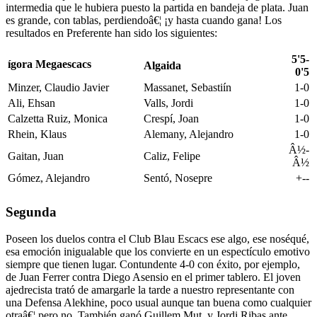
intermedia que le hubiera puesto la partida en bandeja de plata. Juan
es grande, con tablas, perdiendoâ€¦ ¡y hasta cuando gana! Los
resultados en Preferente han sido los siguientes:
5'5-
ígora Megaescacs
Algaida
0'5
Minzer, Claudio Javier
Massanet, Sebastiín
1-0
Ali, Ehsan
Valls, Jordi
1-0
Calzetta Ruiz, Monica
Crespí­, Joan
1-0
Rhein, Klaus
Alemany, Alejandro
1-0
Â½-
Gaitan, Juan
Caliz, Felipe
Â½
Gómez, Alejandro
Sentó, Nosepre
+--
Segunda
Poseen los duelos contra el Club Blau Escacs ese algo, ese noséqué,
esa emoción inigualable que los convierte en un espectículo emotivo
siempre que tienen lugar. Contundente 4-0 con éxito, por ejemplo,
de Juan Ferrer contra Diego Asensio en el primer tablero. El joven
ajedrecista trató de amargarle la tarde a nuestro representante con
una Defensa Alekhine, poco usual aunque tan buena como cualquier
otraâ€¦ pero no. También ganó Guillem Mut, y Jordi Ribas ante