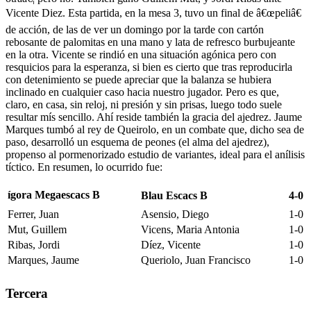
Vicente Diez. Esta partida, en la mesa 3, tuvo un final de â€œpeliâ€
de acción, de las de ver un domingo por la tarde con cartón
rebosante de palomitas en una mano y lata de refresco burbujeante
en la otra. Vicente se rindió en una situación agónica pero con
resquicios para la esperanza, si bien es cierto que tras reproducirla
con detenimiento se puede apreciar que la balanza se hubiera
inclinado en cualquier caso hacia nuestro jugador. Pero es que,
claro, en casa, sin reloj, ni presión y sin prisas, luego todo suele
resultar mís sencillo. Ahí­ reside también la gracia del ajedrez. Jaume
Marques tumbó al rey de Queirolo, en un combate que, dicho sea de
paso, desarrolló un esquema de peones (el alma del ajedrez),
propenso al pormenorizado estudio de variantes, ideal para el anílisis
tíctico. En resumen, lo ocurrido fue:
ígora Megaescacs B
Blau Escacs B
4-0
Ferrer, Juan
Asensio, Diego
1-0
Mut, Guillem
Vicens, Maria Antonia
1-0
Ribas, Jordi
Dí­ez, Vicente
1-0
Marques, Jaume
Queriolo, Juan Francisco
1-0
Tercera