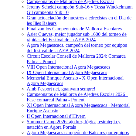
Campeonatos de Mallorca de Ajedrez Escolar
Jeremy Scheidt campeón Sub-16 y Tessa Winckelmann
Gil campeona Sub-10
Gran actuaciación de nuestros ajedrecistas en el Dia de
les Illes Balears
Finalizan los Campeonatos de Mallorca Escolares
Asier Cuevas, mejor jugador sub 1600 del torneo de
rápidas del Festival de la AEB 2024
Agora Megaescacs, campeón del torneo por equipos
del festival de la AEB 2024
Circuit Escolar Consell de Mallorca 2024: Comarca
Palma - Ponent
VIII Open Internacional Agora Megaescacs
IX Open Internacional Agora Megaescacs
Memorial Enrique Asensio - X Open Internacional
Agora Megaescacs
Amb l’esport net, guanyam sempre!
Campeonatos de Mallorca de Ajedrez Escolar 2026 -
Fase comarcal Palma - Ponent
XI Open Internacional Agora Megaescacs - Memorial
Enrique Asensio
II Open Internacional d'Hivern
Summer Camp 2026: ajedrez, lógica, estrategia y
natación en Agora Portals
Agora Megaescacs campeón de Baleares por equipos