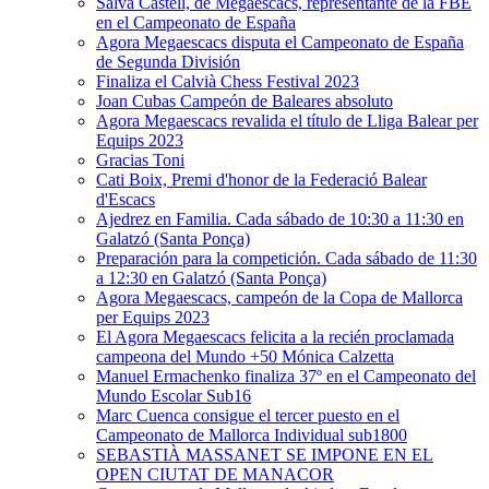
Salva Castell, de Megaescacs, representante de la FBE
en el Campeonato de España
Agora Megaescacs disputa el Campeonato de España
de Segunda División
Finaliza el Calvià Chess Festival 2023
Joan Cubas Campeón de Baleares absoluto
Agora Megaescacs revalida el título de Lliga Balear per
Equips 2023
Gracias Toni
Cati Boix, Premi d'honor de la Federació Balear
d'Escacs
Ajedrez en Familia. Cada sábado de 10:30 a 11:30 en
Galatzó (Santa Ponça)
Preparación para la competición. Cada sábado de 11:30
a 12:30 en Galatzó (Santa Ponça)
Agora Megaescacs, campeón de la Copa de Mallorca
per Equips 2023
El Agora Megaescacs felicita a la recién proclamada
campeona del Mundo +50 Mónica Calzetta
Manuel Ermachenko finaliza 37º en el Campeonato del
Mundo Escolar Sub16
Marc Cuenca consigue el tercer puesto en el
Campeonato de Mallorca Individual sub1800
SEBASTIÀ MASSANET SE IMPONE EN EL
OPEN CIUTAT DE MANACOR