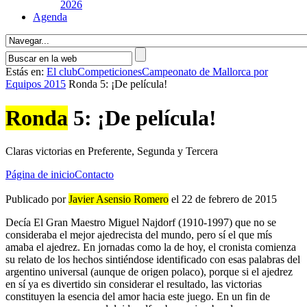
2026
Agenda
Estás en:
El club
Competiciones
Campeonato de Mallorca por
Equipos 2015
Ronda 5: ¡De pelí­cula!
Ronda
5: ¡De pelí­cula!
Claras victorias en Preferente, Segunda y Tercera
Página de inicio
Contacto
Publicado por
Javier Asensio Romero
el 22 de febrero de 2015
Decí­a El Gran Maestro Miguel Najdorf (1910-1997) que no se
consideraba el mejor ajedrecista del mundo, pero sí­ el que mís
amaba el ajedrez. En jornadas como la de hoy, el cronista comienza
su relato de los hechos sintiéndose identificado con esas palabras del
argentino universal (aunque de origen polaco), porque si el ajedrez
en sí­ ya es divertido sin considerar el resultado, las victorias
constituyen la esencia del amor hacia este juego. En un fin de