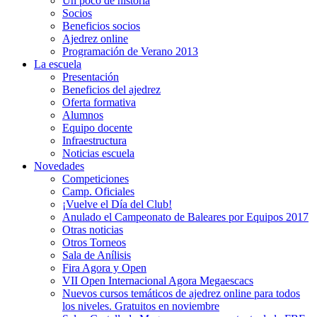
Un poco de historia
Socios
Beneficios socios
Ajedrez online
Programación de Verano 2013
La escuela
Presentación
Beneficios del ajedrez
Oferta formativa
Alumnos
Equipo docente
Infraestructura
Noticias escuela
Novedades
Competiciones
Camp. Oficiales
¡Vuelve el Dí­a del Club!
Anulado el Campeonato de Baleares por Equipos 2017
Otras noticias
Otros Torneos
Sala de Anílisis
Fira Agora y Open
VII Open Internacional Agora Megaescacs
Nuevos cursos temáticos de ajedrez online para todos
los niveles. Gratuitos en noviembre