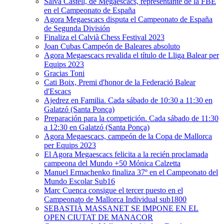
Salva Castell, de Megaescacs, representante de la FBE
en el Campeonato de España
Agora Megaescacs disputa el Campeonato de España
de Segunda División
Finaliza el Calvià Chess Festival 2023
Joan Cubas Campeón de Baleares absoluto
Agora Megaescacs revalida el título de Lliga Balear per
Equips 2023
Gracias Toni
Cati Boix, Premi d'honor de la Federació Balear
d'Escacs
Ajedrez en Familia. Cada sábado de 10:30 a 11:30 en
Galatzó (Santa Ponça)
Preparación para la competición. Cada sábado de 11:30
a 12:30 en Galatzó (Santa Ponça)
Agora Megaescacs, campeón de la Copa de Mallorca
per Equips 2023
El Agora Megaescacs felicita a la recién proclamada
campeona del Mundo +50 Mónica Calzetta
Manuel Ermachenko finaliza 37º en el Campeonato del
Mundo Escolar Sub16
Marc Cuenca consigue el tercer puesto en el
Campeonato de Mallorca Individual sub1800
SEBASTIÀ MASSANET SE IMPONE EN EL
OPEN CIUTAT DE MANACOR