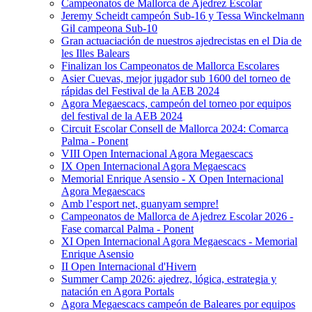
Campeonatos de Mallorca de Ajedrez Escolar
Jeremy Scheidt campeón Sub-16 y Tessa Winckelmann
Gil campeona Sub-10
Gran actuaciación de nuestros ajedrecistas en el Dia de
les Illes Balears
Finalizan los Campeonatos de Mallorca Escolares
Asier Cuevas, mejor jugador sub 1600 del torneo de
rápidas del Festival de la AEB 2024
Agora Megaescacs, campeón del torneo por equipos
del festival de la AEB 2024
Circuit Escolar Consell de Mallorca 2024: Comarca
Palma - Ponent
VIII Open Internacional Agora Megaescacs
IX Open Internacional Agora Megaescacs
Memorial Enrique Asensio - X Open Internacional
Agora Megaescacs
Amb l’esport net, guanyam sempre!
Campeonatos de Mallorca de Ajedrez Escolar 2026 -
Fase comarcal Palma - Ponent
XI Open Internacional Agora Megaescacs - Memorial
Enrique Asensio
II Open Internacional d'Hivern
Summer Camp 2026: ajedrez, lógica, estrategia y
natación en Agora Portals
Agora Megaescacs campeón de Baleares por equipos