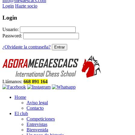
info@megaescacs.com
Login
Hazte socio
Login
Usuario:
Password:
¿Olvidaste la contraseña?
Llámanos:
668 891 164
Home
Aviso legal
Contacto
El club
Competiciones
Entrevistas
Bienvenida