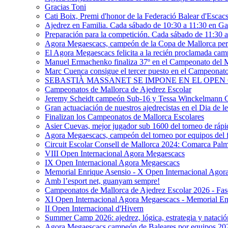
Gracias Toni
Cati Boix, Premi d'honor de la Federació Balear d'Escac
Ajedrez en Familia. Cada sábado de 10:30 a 11:30 en Ga
Preparación para la competición. Cada sábado de 11:30 
Agora Megaescacs, campeón de la Copa de Mallorca pe
El Agora Megaescacs felicita a la recién proclamada c
Manuel Ermachenko finaliza 37º en el Campeonato del
Marc Cuenca consigue el tercer puesto en el Campeonat
SEBASTIÀ MASSANET SE IMPONE EN EL OPEN
Campeonatos de Mallorca de Ajedrez Escolar
Jeremy Scheidt campeón Sub-16 y Tessa Winckelmann 
Gran actuaciación de nuestros ajedrecistas en el Dia de le
Finalizan los Campeonatos de Mallorca Escolares
Asier Cuevas, mejor jugador sub 1600 del torneo de rápi
Agora Megaescacs, campeón del torneo por equipos del 
Circuit Escolar Consell de Mallorca 2024: Comarca Palm
VIII Open Internacional Agora Megaescacs
IX Open Internacional Agora Megaescacs
Memorial Enrique Asensio - X Open Internacional Agor
Amb l’esport net, guanyam sempre!
Campeonatos de Mallorca de Ajedrez Escolar 2026 - Fas
XI Open Internacional Agora Megaescacs - Memorial En
II Open Internacional d'Hivern
Summer Camp 2026: ajedrez, lógica, estrategia y natació
Agora Megaescacs campeón de Baleares por equipos 20