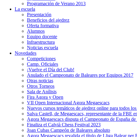
Programación de Verano 2013
La escuela
Presentación
Beneficios del ajedrez
Oferta formativa
Alumnos
Equipo docente
Infraestructura
Noticias escuela
Novedades
Competiciones
Camp. Oficiales
¡Vuelve el Dí­a del Club!
Anulado el Campeonato de Baleares por Equipos 2017
Otras noticias
Otros Torneos
Sala de Anílisis
Fira Agora y Open
VII Open Internacional Agora Megaescacs
Nuevos cursos temáticos de ajedrez online para todos los
Salva Castell, de Megaescacs, representante de la FBE 
Agora Megaescacs disputa el Campeonato de España de
Finaliza el Calvià Chess Festival 2023
Joan Cubas Campeón de Baleares absoluto
Agora Megaescacs revalida el título de Lliga Balear per