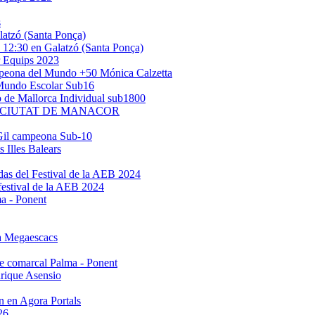
s
latzó (Santa Ponça)
a 12:30 en Galatzó (Santa Ponça)
r Equips 2023
ampeona del Mundo +50 Mónica Calzetta
 Mundo Escolar Sub16
o de Mallorca Individual sub1800
 CIUTAT DE MANACOR
Gil campeona Sub-10
s Illes Balears
das del Festival de la AEB 2024
festival de la AEB 2024
a - Ponent
a Megaescacs
e comarcal Palma - Ponent
rique Asensio
n en Agora Portals
26