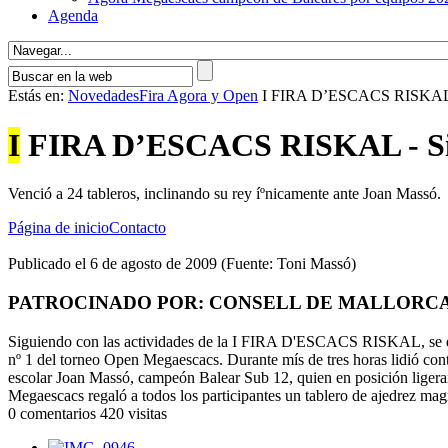
Agenda
Estás en:
Novedades
Fira Agora y Open
I FIRA D’ESCACS RISKAL - 
I
FIRA D’ESCACS RISKAL - Simu
Venció a 24 tableros, inclinando su rey íºnicamente ante Joan Massó.
Página de inicio
Contacto
Publicado el 6 de agosto de 2009 (Fuente: Toni Massó)
PATROCINADO POR: CONSELL DE MALLORCA - Depa
Siguiendo con las actividades de la I FIRA D'ESCACS RISKAL, se disp
nº 1 del torneo Open Megaescacs. Durante mís de tres horas lidió cont
escolar Joan Massó, campeón Balear Sub 12, quien en posición ligeram
Megaescacs regaló a todos los participantes un tablero de ajedrez mag
0 comentarios
420 visitas