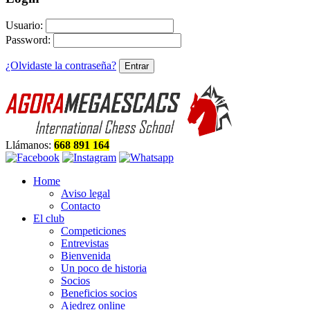
Usuario:
Password:
¿Olvidaste la contraseña?
Llámanos:
668 891 164
Home
Aviso legal
Contacto
El club
Competiciones
Entrevistas
Bienvenida
Un poco de historia
Socios
Beneficios socios
Ajedrez online