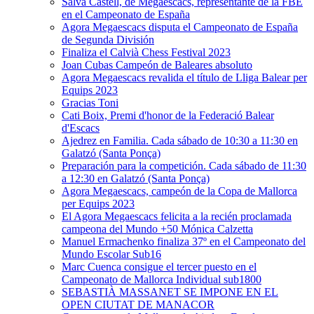
Salva Castell, de Megaescacs, representante de la FBE
en el Campeonato de España
Agora Megaescacs disputa el Campeonato de España
de Segunda División
Finaliza el Calvià Chess Festival 2023
Joan Cubas Campeón de Baleares absoluto
Agora Megaescacs revalida el título de Lliga Balear per
Equips 2023
Gracias Toni
Cati Boix, Premi d'honor de la Federació Balear
d'Escacs
Ajedrez en Familia. Cada sábado de 10:30 a 11:30 en
Galatzó (Santa Ponça)
Preparación para la competición. Cada sábado de 11:30
a 12:30 en Galatzó (Santa Ponça)
Agora Megaescacs, campeón de la Copa de Mallorca
per Equips 2023
El Agora Megaescacs felicita a la recién proclamada
campeona del Mundo +50 Mónica Calzetta
Manuel Ermachenko finaliza 37º en el Campeonato del
Mundo Escolar Sub16
Marc Cuenca consigue el tercer puesto en el
Campeonato de Mallorca Individual sub1800
SEBASTIÀ MASSANET SE IMPONE EN EL
OPEN CIUTAT DE MANACOR