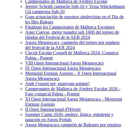
Campeonatos de Mallorca de Ajedrez Escolar
Jeremy Scheidt campeón Sub-16 y Tessa Winckelmann
Gil campeona Sub-10
Gran actuaciación de nuestros ajedrecistas en el Dia de
les Illes Balears
Finalizan los Campeonatos de Mallorca Escolares
Asier Cuevas, mejor jugador sub 1600 del torneo de
rápidas del Festival de la AEB 2024
Agora Megaescacs, campeón del torneo por equipos
del festival de la AEB 2024
Circuit Escolar Consell de Mallorca 2024: Comarca
Palma - Ponent
VIII Open Internacional Agora Megaescacs
IX Open Internacional Agora Megaescacs
Memorial Enrique Asensio - X Open Internacional
Agora Megaescacs
Amb l’esport net, guanyam sempre!
Campeonatos de Mallorca de Ajedrez Escolar 2026 -
Fase comarcal Palma - Ponent
XI Open Internacional Agora Megaescacs - Memorial
Enrique Asensio
II Open Internacional d'Hivern
Summer Camp 2026: ajedrez, lógica, estrategia y
natación en Agora Portals
Agora Megaescacs campeón de Baleares por equipos