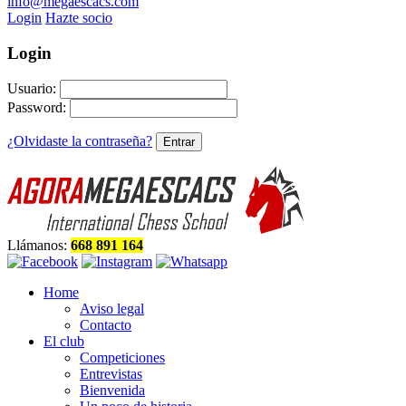
info@megaescacs.com
Login
Hazte socio
Login
Usuario:
Password:
¿Olvidaste la contraseña?
Llámanos:
668 891 164
Home
Aviso legal
Contacto
El club
Competiciones
Entrevistas
Bienvenida