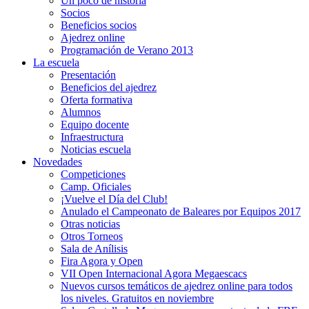
Un poco de historia
Socios
Beneficios socios
Ajedrez online
Programación de Verano 2013
La escuela
Presentación
Beneficios del ajedrez
Oferta formativa
Alumnos
Equipo docente
Infraestructura
Noticias escuela
Novedades
Competiciones
Camp. Oficiales
¡Vuelve el Dí­a del Club!
Anulado el Campeonato de Baleares por Equipos 2017
Otras noticias
Otros Torneos
Sala de Anílisis
Fira Agora y Open
VII Open Internacional Agora Megaescacs
Nuevos cursos temáticos de ajedrez online para todos
los niveles. Gratuitos en noviembre