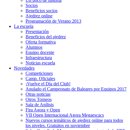
Un poco de historia
Socios
Beneficios socios
Ajedrez online
Programación de Verano 2013
La escuela
Presentación
Beneficios del ajedrez
Oferta formativa
Alumnos
Equipo docente
Infraestructura
Noticias escuela
Novedades
Competiciones
Camp. Oficiales
¡Vuelve el Dí­a del Club!
Anulado el Campeonato de Baleares por Equipos 2017
Otras noticias
Otros Torneos
Sala de Anílisis
Fira Agora y Open
VII Open Internacional Agora Megaescacs
Nuevos cursos temáticos de ajedrez online para todos
los niveles. Gratuitos en noviembre