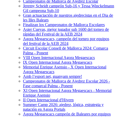
Campeonatos de Mallorca de Ajedrez Escolar
Jeremy Scheidt campeón Sub-16 y Tessa Winckelmann
Gil campeona Sub-10
Gran actuaciación de nuestros ajedrecistas en el Dia de
les Illes Balears
Finalizan los Campeonatos de Mallorca Escolares
Asier Cuevas, mejor jugador sub 1600 del torneo de
rápidas del Festival de la AEB 2024
Agora Megaescacs, campeón del torneo por equipos
del festival de la AEB 2024
Circuit Escolar Consell de Mallorca 2024: Comarca
Palma - Ponent
VIII Open Internacional Agora Megaescacs
IX Open Internacional Agora Megaescacs
Memorial Enrique Asensio - X Open Internacional
Agora Megaescacs
Amb l’esport net, guanyam sempre!
Campeonatos de Mallorca de Ajedrez Escolar 2026 -
Fase comarcal Palma - Ponent
XI Open Internacional Agora Megaescacs - Memorial
Enrique Asensio
II Open Internacional d'Hivern
Summer Camp 2026: ajedrez, lógica, estrategia y
natación en Agora Portals
Agora Megaescacs campeón de Baleares por equipos