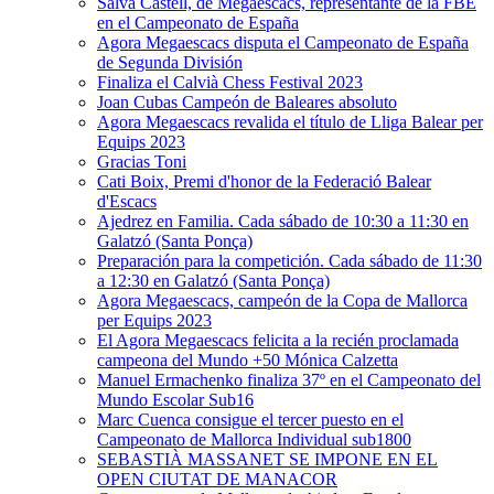
Salva Castell, de Megaescacs, representante de la FBE
en el Campeonato de España
Agora Megaescacs disputa el Campeonato de España
de Segunda División
Finaliza el Calvià Chess Festival 2023
Joan Cubas Campeón de Baleares absoluto
Agora Megaescacs revalida el título de Lliga Balear per
Equips 2023
Gracias Toni
Cati Boix, Premi d'honor de la Federació Balear
d'Escacs
Ajedrez en Familia. Cada sábado de 10:30 a 11:30 en
Galatzó (Santa Ponça)
Preparación para la competición. Cada sábado de 11:30
a 12:30 en Galatzó (Santa Ponça)
Agora Megaescacs, campeón de la Copa de Mallorca
per Equips 2023
El Agora Megaescacs felicita a la recién proclamada
campeona del Mundo +50 Mónica Calzetta
Manuel Ermachenko finaliza 37º en el Campeonato del
Mundo Escolar Sub16
Marc Cuenca consigue el tercer puesto en el
Campeonato de Mallorca Individual sub1800
SEBASTIÀ MASSANET SE IMPONE EN EL
OPEN CIUTAT DE MANACOR