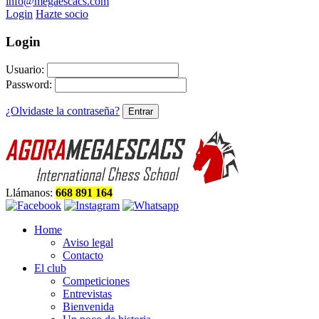
info@megaescacs.com
Login
Hazte socio
Login
Usuario:
Password:
¿Olvidaste la contraseña?
Llámanos:
668 891 164
Home
Aviso legal
Contacto
El club
Competiciones
Entrevistas
Bienvenida