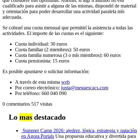
que considere mís oportunas. Ademís, si algíºn alumno no estí
cualificado para asistir a alguna de las mismas, dispondrí de material
y orientación para poder desarrollar una actividad paralela mís
adecuada.
Se cobrarí una cuota mensual que permitirí la asistencia a todas las
actividades. El importe de las cuotas es el siguiente:
Cuota individual: 30 euros
Cuota familiar (2 miembros): 50 euros
Cuota familia numerosa (3 o mís miembros): 60 euros
Cuota pensionista: 15 euros
Es posible apuntarse o solicitar información:
A través de esta misma
web
Por correo electrónico:
junta@megaescacs.com
Por teléfono: 660 040 090
0 comentarios
517 visitas
Lo
mas
destacado
Summer Camp 2026: ajedrez, lógica, estrategia y natación
en Agora Portals
Una propuesta educativa y divertida para