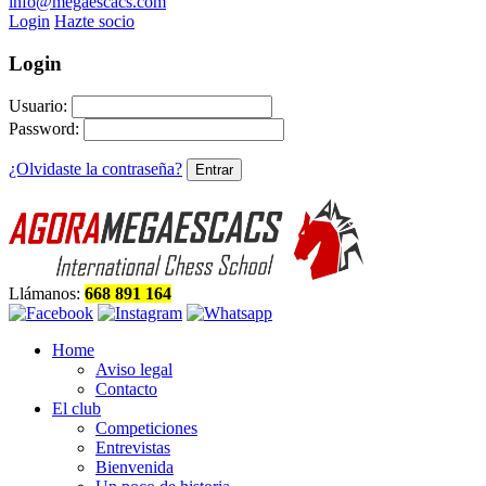
info@megaescacs.com
Login
Hazte socio
Login
Usuario:
Password:
¿Olvidaste la contraseña?
Llámanos:
668 891 164
Home
Aviso legal
Contacto
El club
Competiciones
Entrevistas
Bienvenida