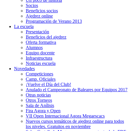
Un poco de historia
Socios
Beneficios socios
Ajedrez online
Programación de Verano 2013
La escuela
Presentación
Beneficios del ajedrez
Oferta formativa
Alumnos
Equipo docente
Infraestructura
Noticias escuela
Novedades
Competiciones
Camp. Oficiales
¡Vuelve el Dí­a del Club!
Anulado el Campeonato de Baleares por Equipos 2017
Otras noticias
Otros Torneos
Sala de Anílisis
Fira Agora y Open
VII Open Internacional Agora Megaescacs
Nuevos cursos temáticos de ajedrez online para todos
los niveles. Gratuitos en noviembre