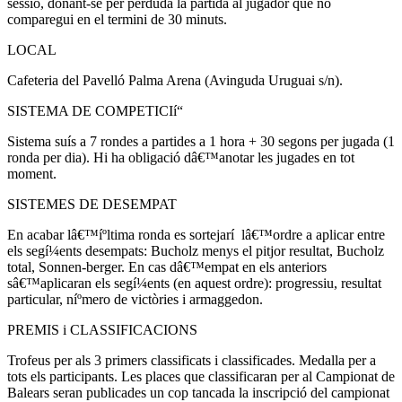
sessió, donant-se per perduda la partida al jugador que no
comparegui en el termini de 30 minuts.
LOCAL
Cafeteria del Pavelló Palma Arena (Avinguda Uruguai s/n).
SISTEMA DE COMPETICIí“
Sistema suí­s a 7 rondes a partides a 1 hora + 30 segons per jugada (1
ronda per dia). Hi ha obligació dâ€™anotar les jugades en tot
moment.
SISTEMES DE DESEMPAT
En acabar lâ€™íºltima ronda es sortejarí lâ€™ordre a aplicar entre
els segí¼ents desempats: Bucholz menys el pitjor resultat, Bucholz
total, Sonnen-berger. En cas dâ€™empat en els anteriors
sâ€™aplicaran els segí¼ents (en aquest ordre): progressiu, resultat
particular, níºmero de victòries i armaggedon.
PREMIS i CLASSIFICACIONS
Trofeus per als 3 primers classificats i classificades. Medalla per a
tots els participants. Les places que classificaran per al Campionat de
Balears seran publicades un cop tancada la inscripció del campionat