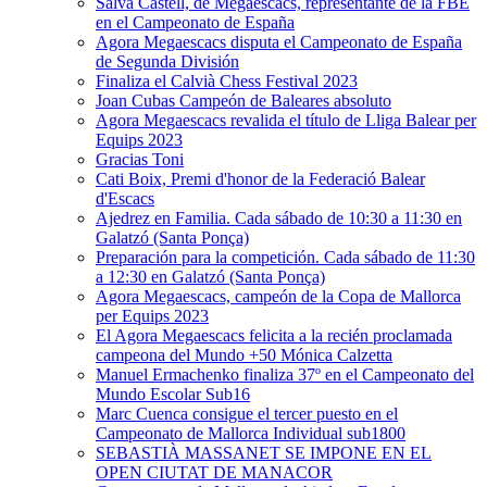
Salva Castell, de Megaescacs, representante de la FBE
en el Campeonato de España
Agora Megaescacs disputa el Campeonato de España
de Segunda División
Finaliza el Calvià Chess Festival 2023
Joan Cubas Campeón de Baleares absoluto
Agora Megaescacs revalida el título de Lliga Balear per
Equips 2023
Gracias Toni
Cati Boix, Premi d'honor de la Federació Balear
d'Escacs
Ajedrez en Familia. Cada sábado de 10:30 a 11:30 en
Galatzó (Santa Ponça)
Preparación para la competición. Cada sábado de 11:30
a 12:30 en Galatzó (Santa Ponça)
Agora Megaescacs, campeón de la Copa de Mallorca
per Equips 2023
El Agora Megaescacs felicita a la recién proclamada
campeona del Mundo +50 Mónica Calzetta
Manuel Ermachenko finaliza 37º en el Campeonato del
Mundo Escolar Sub16
Marc Cuenca consigue el tercer puesto en el
Campeonato de Mallorca Individual sub1800
SEBASTIÀ MASSANET SE IMPONE EN EL
OPEN CIUTAT DE MANACOR