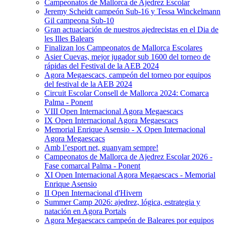
Campeonatos de Mallorca de Ajedrez Escolar
Jeremy Scheidt campeón Sub-16 y Tessa Winckelmann
Gil campeona Sub-10
Gran actuaciación de nuestros ajedrecistas en el Dia de
les Illes Balears
Finalizan los Campeonatos de Mallorca Escolares
Asier Cuevas, mejor jugador sub 1600 del torneo de
rápidas del Festival de la AEB 2024
Agora Megaescacs, campeón del torneo por equipos
del festival de la AEB 2024
Circuit Escolar Consell de Mallorca 2024: Comarca
Palma - Ponent
VIII Open Internacional Agora Megaescacs
IX Open Internacional Agora Megaescacs
Memorial Enrique Asensio - X Open Internacional
Agora Megaescacs
Amb l’esport net, guanyam sempre!
Campeonatos de Mallorca de Ajedrez Escolar 2026 -
Fase comarcal Palma - Ponent
XI Open Internacional Agora Megaescacs - Memorial
Enrique Asensio
II Open Internacional d'Hivern
Summer Camp 2026: ajedrez, lógica, estrategia y
natación en Agora Portals
Agora Megaescacs campeón de Baleares por equipos