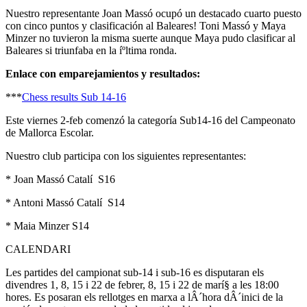
Nuestro representante Joan Massó ocupó un destacado cuarto puesto
con cinco puntos y clasificación al Baleares! Toni Massó y Maya
Minzer no tuvieron la misma suerte aunque Maya pudo clasificar al
Baleares si triunfaba en la íºltima ronda.
Enlace con emparejamientos y resultados:
***
Chess results Sub 14-16
Este viernes 2-feb comenzó la categorí­a Sub14-16 del Campeonato
de Mallorca Escolar.
Nuestro club participa con los siguientes representantes:
* Joan Massó Catalí S16
* Antoni Massó Catalí S14
* Maia Minzer S14
CALENDARI
Les partides del campionat sub-14 i sub-16 es disputaran els
divendres 1, 8, 15 i 22 de febrer, 8, 15 i 22 de marí§ a les 18:00
hores. Es posaran els rellotges en marxa a lÂ´hora dÂ´inici de la