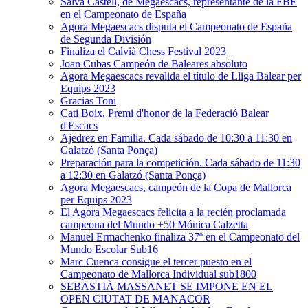
Salva Castell, de Megaescacs, representante de la FBE
en el Campeonato de España
Agora Megaescacs disputa el Campeonato de España
de Segunda División
Finaliza el Calvià Chess Festival 2023
Joan Cubas Campeón de Baleares absoluto
Agora Megaescacs revalida el título de Lliga Balear per
Equips 2023
Gracias Toni
Cati Boix, Premi d'honor de la Federació Balear
d'Escacs
Ajedrez en Familia. Cada sábado de 10:30 a 11:30 en
Galatzó (Santa Ponça)
Preparación para la competición. Cada sábado de 11:30
a 12:30 en Galatzó (Santa Ponça)
Agora Megaescacs, campeón de la Copa de Mallorca
per Equips 2023
El Agora Megaescacs felicita a la recién proclamada
campeona del Mundo +50 Mónica Calzetta
Manuel Ermachenko finaliza 37º en el Campeonato del
Mundo Escolar Sub16
Marc Cuenca consigue el tercer puesto en el
Campeonato de Mallorca Individual sub1800
SEBASTIÀ MASSANET SE IMPONE EN EL
OPEN CIUTAT DE MANACOR