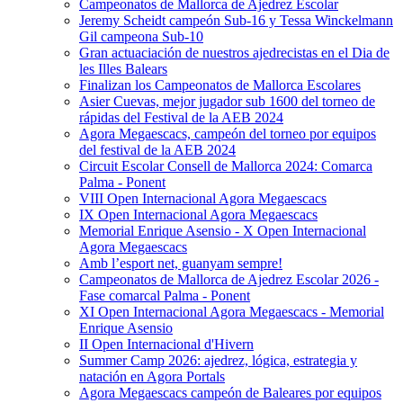
Campeonatos de Mallorca de Ajedrez Escolar
Jeremy Scheidt campeón Sub-16 y Tessa Winckelmann
Gil campeona Sub-10
Gran actuaciación de nuestros ajedrecistas en el Dia de
les Illes Balears
Finalizan los Campeonatos de Mallorca Escolares
Asier Cuevas, mejor jugador sub 1600 del torneo de
rápidas del Festival de la AEB 2024
Agora Megaescacs, campeón del torneo por equipos
del festival de la AEB 2024
Circuit Escolar Consell de Mallorca 2024: Comarca
Palma - Ponent
VIII Open Internacional Agora Megaescacs
IX Open Internacional Agora Megaescacs
Memorial Enrique Asensio - X Open Internacional
Agora Megaescacs
Amb l’esport net, guanyam sempre!
Campeonatos de Mallorca de Ajedrez Escolar 2026 -
Fase comarcal Palma - Ponent
XI Open Internacional Agora Megaescacs - Memorial
Enrique Asensio
II Open Internacional d'Hivern
Summer Camp 2026: ajedrez, lógica, estrategia y
natación en Agora Portals
Agora Megaescacs campeón de Baleares por equipos