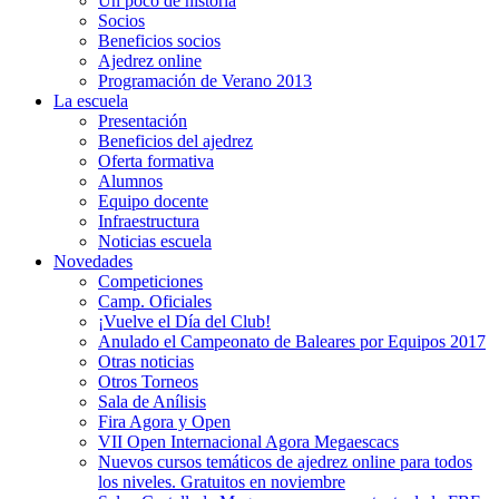
Un poco de historia
Socios
Beneficios socios
Ajedrez online
Programación de Verano 2013
La escuela
Presentación
Beneficios del ajedrez
Oferta formativa
Alumnos
Equipo docente
Infraestructura
Noticias escuela
Novedades
Competiciones
Camp. Oficiales
¡Vuelve el Dí­a del Club!
Anulado el Campeonato de Baleares por Equipos 2017
Otras noticias
Otros Torneos
Sala de Anílisis
Fira Agora y Open
VII Open Internacional Agora Megaescacs
Nuevos cursos temáticos de ajedrez online para todos
los niveles. Gratuitos en noviembre