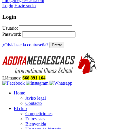
info@megaescacs.com
Login
Hazte socio
Login
Usuario:
Password:
¿Olvidaste la contraseña?
Llámanos:
668 891 164
Home
Aviso legal
Contacto
El club
Competiciones
Entrevistas
Bienvenida